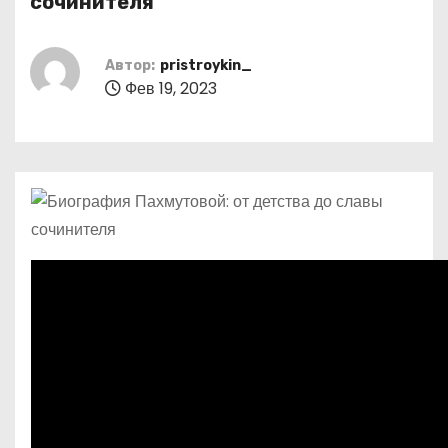
сочинителя
о
м
Автор:
pristroykin_
у
Фев 19, 2023