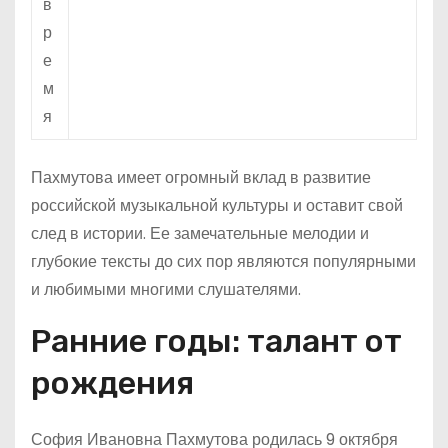
в
р
е
м
я
Пахмутова имеет огромный вклад в развитие
российской музыкальной культуры и оставит свой
след в истории. Ее замечательные мелодии и
глубокие тексты до сих пор являются популярными
и любимыми многими слушателями.
Ранние годы: талант от
рождения
София Ивановна Пахмутова родилась 9 октября