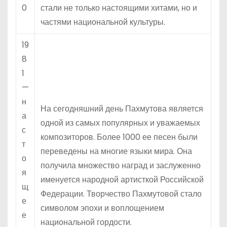
0
стали не только настоящими хитами, но и
частями национальной культуры.
19
8
1
—
н
На сегодняшний день Пахмутова является
а
одной из самых популярных и уважаемых
с
композиторов. Более 1000 ее песен были
т
переведены на многие языки мира. Она
о
получила множество наград и заслуженно
я
именуется народной артисткой Российской
щ
Федерации. Творчество Пахмутовой стало
е
символом эпохи и воплощением
е
национальной гордости.