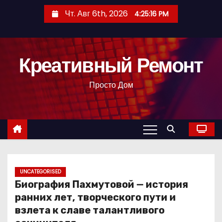
П
Чт. Авг 6th, 2026
4:25:17 PM
е
р
е
Креативный Ремонт
й
т
Просто Дом
и
к
с
о
д
е
р
UNCATEGORISED
Биография Пахмутовой — история
ж
ранних лет, творческого пути и
и
взлета к славе талантливого
м