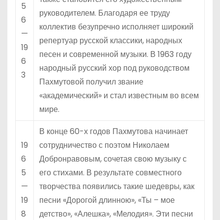
5
руководителем. Благодаря ее труду
6
коллектив безупречно исполняет широкий
—
репертуар русской классики, народных
19
песен и современной музыки. В 1963 году
6
народный русский хор под руководством
3
Пахмутовой получил звание
«академический» и стал известным во всем
мире.
В конце 60-х годов Пахмутова начинает
19
сотрудничество с поэтом Николаем
6
Добронравовым, сочетая свою музыку с
5
его стихами. В результате совместного
—
творчества появились такие шедевры, как
19
песни «Дорогой длинною», «Ты – мое
8
детство», «Алешка», «Мелодия». Эти песни