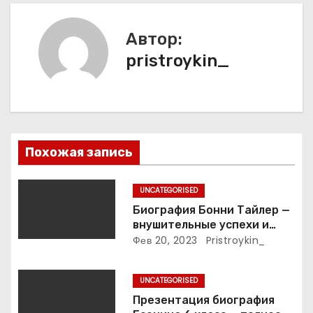
ц
Автор:
и
pristroykin_
я
п
о
Похожая запись
з
UNCATEGORISED
а
Биография Бонни Тайлер —
внушительные успехи и
п
интимные подробности
Фев 20, 2023
Pristroykin_
жизни великой певицы
и
UNCATEGORISED
с
Презентация биография