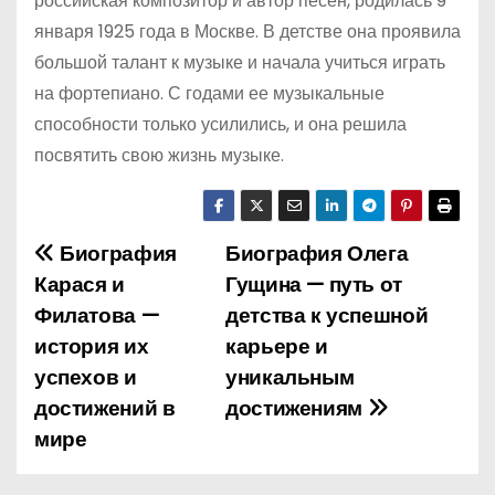
российская композитор и автор песен, родилась 9
января 1925 года в Москве. В детстве она проявила
большой талант к музыке и начала учиться играть
на фортепиано. С годами ее музыкальные
способности только усилились, и она решила
посвятить свою жизнь музыке.
Биография
Биография Олега
Н
Карася и
Гущина — путь от
а
Филатова —
детства к успешной
история их
карьере и
в
успехов и
уникальным
и
достижений в
достижениям
мире
г
а