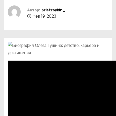
о
м
Автор:
pristroykin_
Фев 19, 2023
у