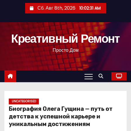
П
Сб. Авг 8th, 2026
10:02:32 AM
е
р
е
Креативный Ремонт
й
т
Просто Дом
и
к
с
о
д
е
р
UNCATEGORISED
Биография Олега Гущина — путь от
ж
детства к успешной карьере и
и
уникальным достижениям
м