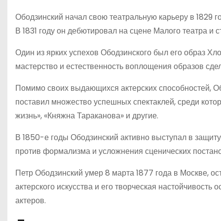
Ободзинский начал свою театральную карьеру в 1829 го
В 1831 году он дебютировал на сцене Малого театра и с
Один из ярких успехов Ободзинского был его образ Хло
мастерство и естественность воплощения образов сдел
Помимо своих выдающихся актерских способностей, Об
поставил множество успешных спектаклей, среди кот
жизнь», «Княжна Тараканова» и другие.
В 1850-е годы Ободзинский активно выступал в защиту
против формализма и усложнения сценических постано
Петр Ободзинский умер 8 марта 1877 года в Москве, ост
актерского искусства и его творческая настойчивость
актеров.