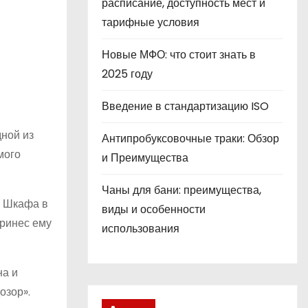
расписание, доступность мест и
тарифные условия
Новые МФО: что стоит знать в
2025 году
Введение в стандартизацию ISO
дной из
Антипробуксовочные траки: Обзор
мого
и Преимущества
Чаны для бани: преимущества,
и Шкафа в
виды и особенности
принес ему
использования
на и
озор».