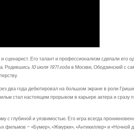
 и сценарист. Его талант и профессионализм сделали его о
фа. Родившись
10 июля 1971 года
в Москве, Ободзинский с са
терству.
ерез два года дебютировал на большом экране в роли Гриш
ильм стал настоящим прорывом в карьере актера и сразу 
зму с глубиной и уязвимостью. Его игра всегда проникновен
х фильмов – «Бумер», «Жмурки», «Антикиллер» и «Ночной д