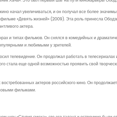
ник Хача». Это был первый шаг на пути кинокарьеры Ободз
 кино начал увеличиваться, и он получал все более значимы
 фильме «Девять жизней» (2009). Эта роль принесла Обод
антливого актера.
рах и типах фильмов. Он снялся в комедийных и драматич
популярными и любимыми у зрителей.
росил телевидение. Он продолжал работать в телесериалах 
ого стала еще одной возможностью проявить свой творческ
 востребованных актеров российского кино. Он продолжает
 новыми фильмами.
ном шоу «Студия смеха», где его талант и остроумие были 