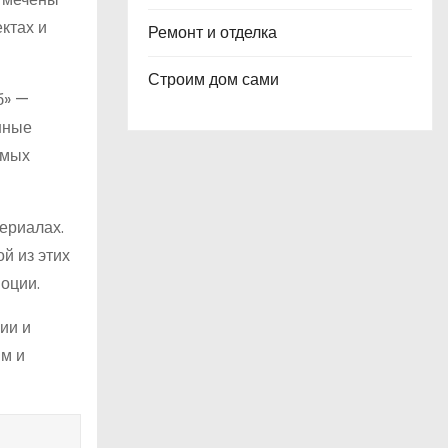
ктах и
Ремонт и отделка
Строим дом сами
б» —
нные
амых
ериалах.
ой из этих
оции.
ии и
ым и