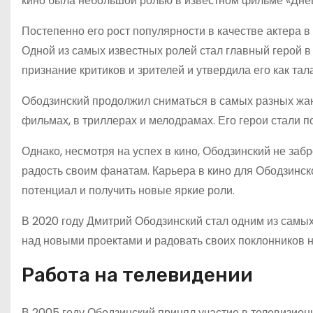
кино была небольшой ролью в известном фильме «Днев
Постепенно его рост популярности в качестве актера в
Одной из самых известных ролей стал главный герой в
признание критиков и зрителей и утвердила его как тал
Ободзинский продолжил сниматься в самых разных жан
фильмах, в триллерах и мелодрамах. Его герои стали 
Однако, несмотря на успех в кино, Ободзинский не заб
радость своим фанатам. Карьера в кино для Ободзинск
потенциал и получить новые яркие роли.
В 2020 году Дмитрий Ободзинский стал одним из самых
над новыми проектами и радовать своих поклонников
Работа на телевидении
В 2005 году Ободзинский принял участие в телевизион