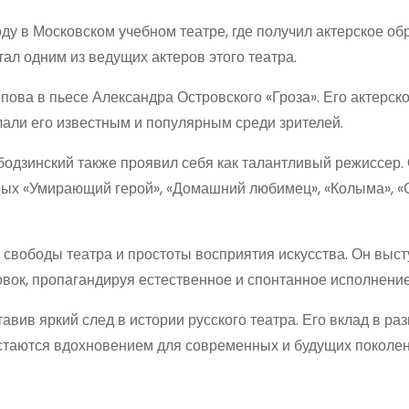
ду в Московском учебном театре, где получил актерское об
тал одним из ведущих актеров этого театра.
пова в пьесе Александра Островского «Гроза». Его актерск
али его известным и популярным среди зрителей.
одзинский также проявил себя как талантливый режиссер.
орых «Умирающий герой», «Домашний любимец», «Колыма», 
 свободы театра и простоты восприятия искусства. Он выс
вок, пропагандируя естественное и спонтанное исполнение
авив яркий след в истории русского театра. Его вклад в ра
 остаются вдохновением для современных и будущих поколе