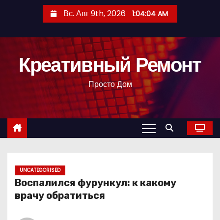
П
Вс. Авг 9th, 2026
1:04:05 AM
е
р
е
Креативный Ремонт
й
т
Просто Дом
и
к
с
о
д
е
р
UNCATEGORISED
Воспалился фурункул: к какому
ж
врачу обратиться
и
м