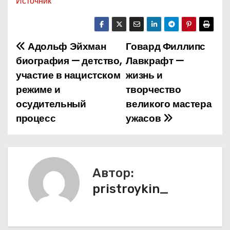
Источник
Адольф Эйхман
Говард Филлипс
Н
биография — детство,
Лавкрафт —
а
участие в нацистском
жизнь и
режиме и
творчество
в
осудительный
великого мастера
и
процесс
ужасов
г
а
Автор:
ц
pristroykin_
и
я