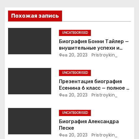
п
Похожая запись
о
з
UNCATEGORISED
Биография Бонни Тайлер —
а
внушительные успехи и
интимные подробности
Фев 20, 2023
Pristroykin_
п
жизни великой певицы
и
UNCATEGORISED
Презентация биография
с
Есенина 6 класс — полное и
подробное описание жизни
Фев 20, 2023
Pristroykin_
я
и творчества выдающегося
русского поэта
м
UNCATEGORISED
Биография Александра
Песке
Фев 20, 2023
Pristroykin_