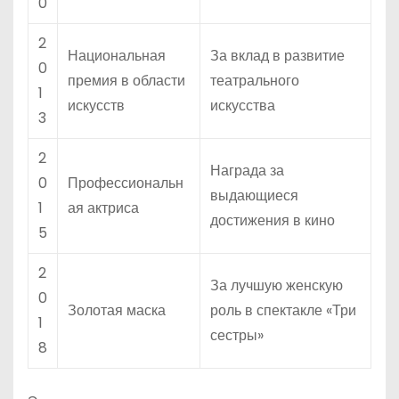
0
2
Национальная
За вклад в развитие
0
премия в области
театрального
1
искусств
искусства
3
2
Награда за
0
Профессиональн
выдающиеся
1
ая актриса
достижения в кино
5
2
За лучшую женскую
0
Золотая маска
роль в спектакле «Три
1
сестры»
8