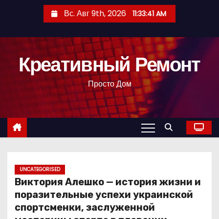
П
Вс. Авг 9th, 2026
11:33:42 AM
е
р
е
Креативный Ремонт
й
т
Просто Дом
и
к
с
о
д
е
р
UNCATEGORISED
Виктория Алешко — история жизни и
ж
поразительные успехи украинской
и
спортсменки, заслуженной
м