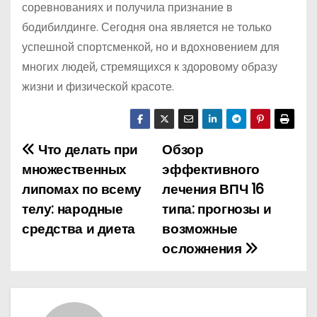
соревнованиях и получила признание в
бодибилдинге. Сегодня она является не только
успешной спортсменкой, но и вдохновением для
многих людей, стремящихся к здоровому образу
жизни и физической красоте.
Что делать при
Обзор
Н
множественных
эффективного
а
липомах по всему
лечения ВПЧ 16
телу: народные
типа: прогнозы и
в
средства и диета
возможные
и
осложнения
г
а