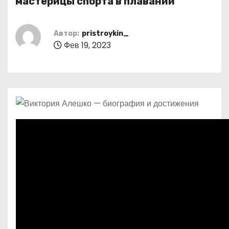
мастерицы спорта в плавании
о
м
Автор:
pristroykin_
у
Фев 19, 2023