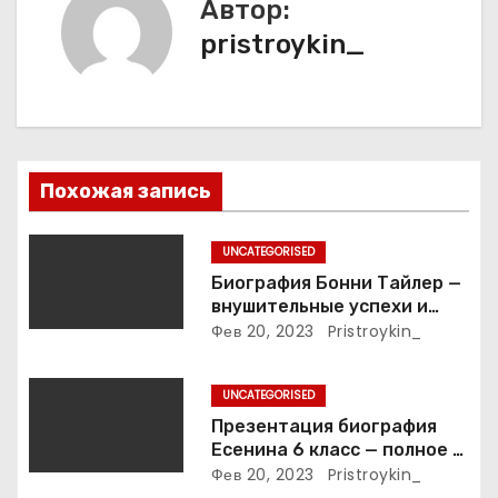
Автор:
ц
pristroykin_
и
я
п
Похожая запись
о
з
UNCATEGORISED
Биография Бонни Тайлер —
а
внушительные успехи и
интимные подробности
Фев 20, 2023
Pristroykin_
п
жизни великой певицы
и
UNCATEGORISED
Презентация биография
с
Есенина 6 класс — полное и
подробное описание жизни
Фев 20, 2023
Pristroykin_
я
и творчества выдающегося