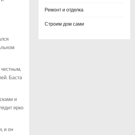
Ремонт и отделка
Строим дом сами
ался
уальном
 честным,
лей. Баста
сками и
лядит ярко
, и он