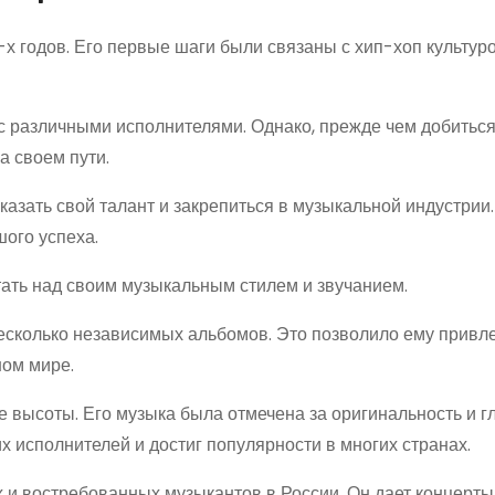
х годов. Его первые шаги были связаны с хип-хоп культуро
с различными исполнителями. Однако, прежде чем добиться
а своем пути.
казать свой талант и закрепиться в музыкальной индустрии.
ого успеха.
тать над своим музыкальным стилем и звучанием.
есколько независимых альбомов. Это позволило ему привл
ном мире.
е высоты. Его музыка была отмечена за оригинальность и г
х исполнителей и достиг популярности в многих странах.
 и востребованных музыкантов в России. Он дает концерты