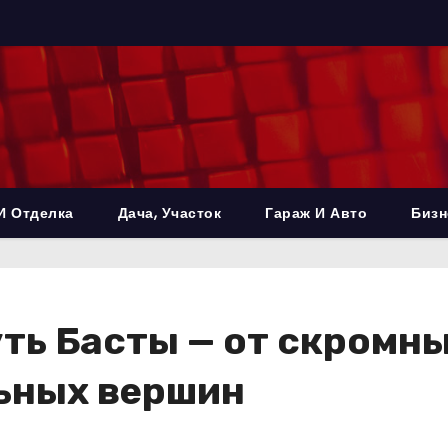
И Отделка
Дача, Участок
Гараж И Авто
Бизн
уть Басты — от скромн
ьных вершин