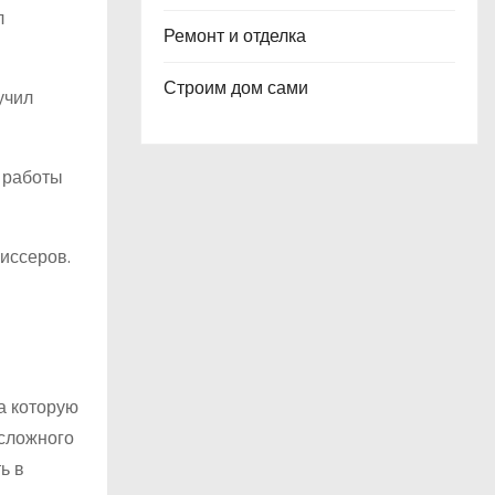
л
Ремонт и отделка
Строим дом сами
учил
о работы
иссеров.
а которую
 сложного
ь в