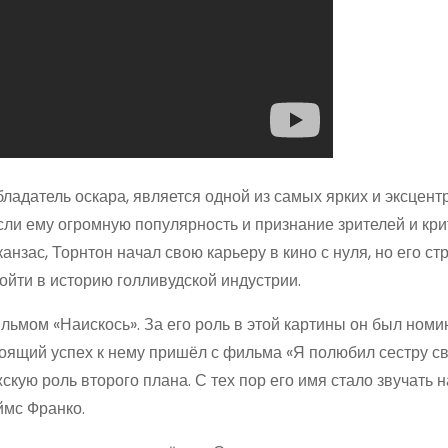
бладатель оскара, является одной из самых ярких и эксцен
сли ему огромную популярность и признание зрителей и кри
анзас, Торнтон начал свою карьеру в кино с нуля, но его ст
ойти в историю голливудской индустрии.
льмом «Наискось». За его роль в этой картины он был ном
оящий успех к нему пришёл с фильма «Я полюбил сестру с
кую роль второго плана. С тех пор его имя стало звучать 
ймс Франко.