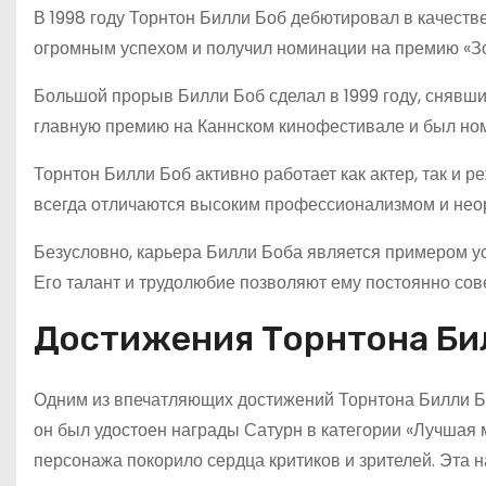
В 1998 году Торнтон Билли Боб дебютировал в качеств
огромным успехом и получил номинации на премию «Зо
Большой прорыв Билли Боб сделал в 1999 году, снявш
главную премию на Каннском кинофестивале и был ном
Торнтон Билли Боб активно работает как актер, так и 
всегда отличаются высоким профессионализмом и нео
Безусловно, карьера Билли Боба является примером у
Его талант и трудолюбие позволяют ему постоянно со
Достижения Торнтона Би
Одним из впечатляющих достижений Торнтона Билли Бо
он был удостоен награды Сатурн в категории «Лучшая 
персонажа покорило сердца критиков и зрителей. Эта н