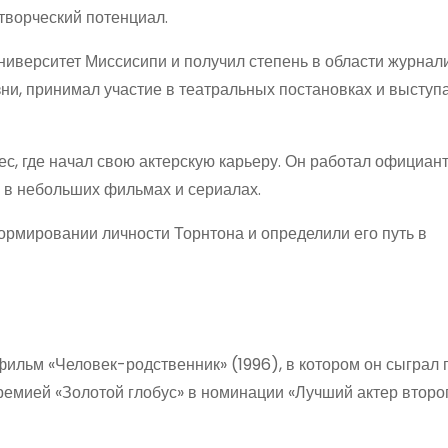
творческий потенциал.
ниверситет Миссисипи и получил степень в области журнали
ни, принимал участие в театральных постановках и выступа
с, где начал свою актерскую карьеру. Он работал официан
и в небольших фильмах и сериалах.
ормировании личности Торнтона и определили его путь в
ильм «Человек-родственник» (1996), в котором он сыграл 
ремией «Золотой глобус» в номинации «Лучший актер второг