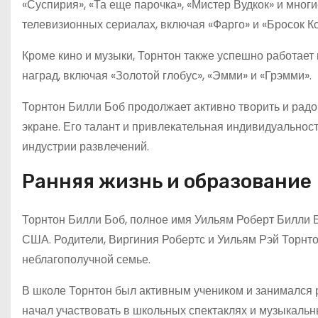
«Суспирия», «Та еще парочка», «Мистер Вудкок» и многи
телевизионных сериалах, включая «Фарго» и «Бросок К
Кроме кино и музыки, Торнтон также успешно работает 
наград, включая «Золотой глобус», «Эмми» и «Грэмми».
Торнтон Билли Боб продолжает активно творить и рад
экране. Его талант и привлекательная индивидуальнос
индустрии развлечений.
Ранняя жизнь и образование
Торнтон Билли Боб, полное имя Уильям Роберт Билли Бо
США. Родители, Виргиния Робертс и Уильям Рэй Торнтон
неблагополучной семье.
В школе Торнтон был активным учеником и занимался р
начал участвовать в школьных спектаклях и музыкальны