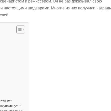
 сценаристом и режиссёром. Он не раз доказывал свою
ли настоящими шедеврами. Многие из них получили наград
елей.
вестным?
но упомянуть?
более известны?