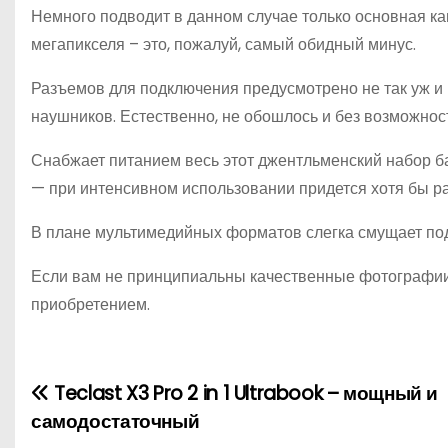
Немного подводит в данном случае только основная кам
мегапикселя – это, пожалуй, самый обидный минус.
Разъемов для подключения предусмотрено не так уж и 
наушников. Естественно, не обошлось и без возможно
Снабжает питанием весь этот джентльменский набор ба
— при интенсивном использовании придется хотя бы ра
В плане мультимедийных форматов слегка смущает под
Если вам не принципиальны качественные фотографии,
приобретением.
Teclast X3 Pro 2 in 1 Ultrabook – мощный и
Н
самодостаточный
а