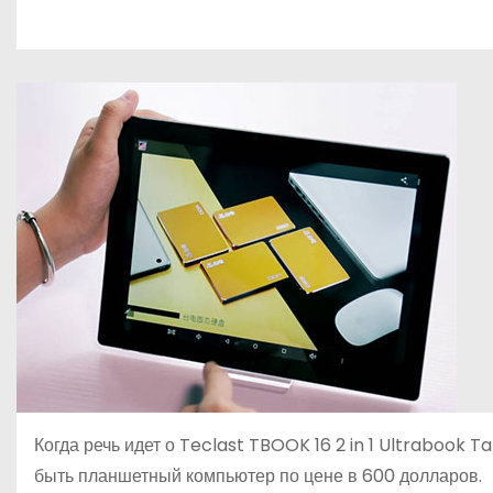
р
p
о
a
а
м
s
в
у
s
и
n
т
i
ь
k
i
Когда речь идет о Teclast TBOOK 16 2 in 1 Ultrabook 
быть планшетный компьютер по цене в 600 долларов.