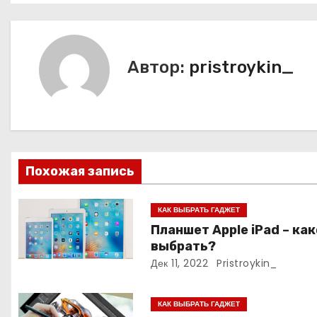
в
и
Автор:
pristroykin_
г
а
ц
и
Похожая запись
я
КАК ВЫБРАТЬ ГАДЖЕТ
п
Планшет Apple iPad – ка
выбрать?
о
Дек 11, 2022
Pristroykin_
з
КАК ВЫБРАТЬ ГАДЖЕТ