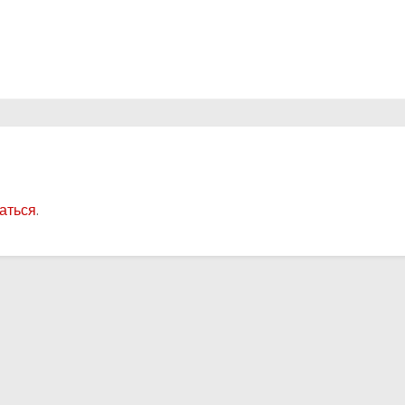
аться
.