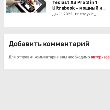
а
Teclast X3 Pro 2 in 1
Ultrabook – мощный и
п
самодостаточный
Дек 11, 2022
Pristroykin_
и
с
я
Добавить комментарий
м
Для отправки комментария вам необходимо
авторизов