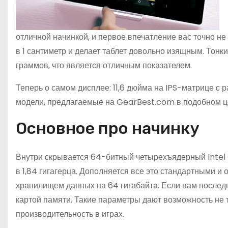
отличной начинкой, и первое впечатление вас точно н
в 1 сантиметр и делает таблет довольно изящным. Тон
граммов, что является отличным показателем.
Теперь о самом дисплее: 11,6 дюйма на IPS-матрице с
модели, предлагаемые на GearBest.com в подобном це
Основное про начинку
Внутри скрывается 64-битный четырехъядерный Intel 
в 1,84 гигагерца. Дополняется все это стандартными 
хранилищем данных на 64 гигабайта. Если вам последн
картой памяти. Такие параметры дают возможность не т
производительность в играх.