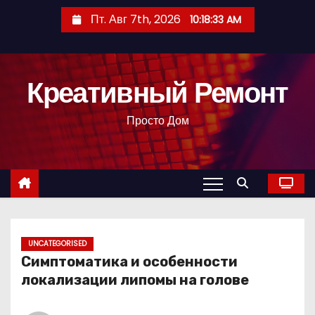
П
Пт. Авг 7th, 2026
10:18:34 AM
е
р
е
Креативный Ремонт
й
т
Просто Дом
и
к
с
о
д
е
р
UNCATEGORISED
Симптоматика и особенности
ж
локализации липомы на голове
и
м