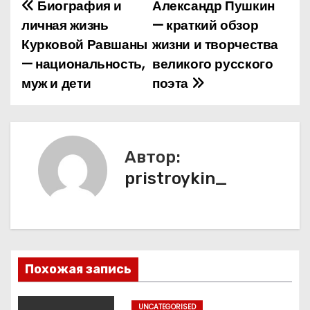
Биография и
Александр Пушкин
Н
личная жизнь
— краткий обзор
а
Курковой Равшаны
жизни и творчества
— национальность,
великого русского
в
муж и дети
поэта
и
г
а
Автор:
pristroykin_
ц
и
я
п
Похожая запись
о
UNCATEGORISED