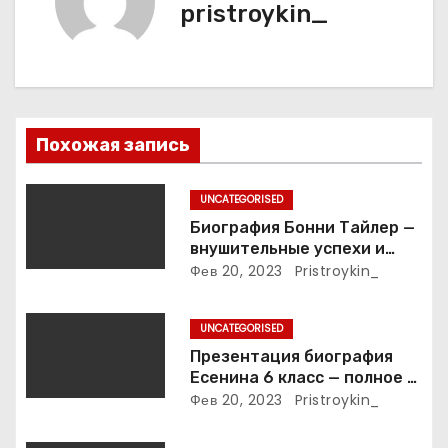
pristroykin_
ц
и
я
п
Похожая запись
о
UNCATEGORISED
з
Биография Бонни Тайлер —
внушительные успехи и
а
интимные подробности
Фев 20, 2023
Pristroykin_
жизни великой певицы
п
UNCATEGORISED
и
Презентация биография
Есенина 6 класс — полное и
с
подробное описание жизни
Фев 20, 2023
Pristroykin_
и творчества выдающегося
я
русского поэта