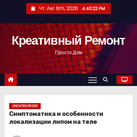
П
Чт. Авг 6th, 2026
4:40:23 PM
е
р
е
Креативный Ремонт
й
т
Просто Дом
и
к
с
о
д
е
р
UNCATEGORISED
Симптоматика и особенности
ж
локализации липом на теле
и
м