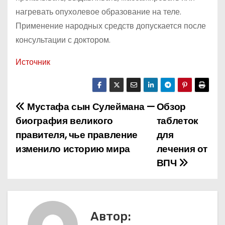
нагревать опухолевое образование на теле.
Применение народных средств допускается после
консультации с доктором.
Источник
Мустафа сын Сулеймана —
Обзор
Н
биография великого
таблеток
а
правителя, чье правление
для
изменило историю мира
лечения от
в
ВПЧ
и
г
а
Автор: