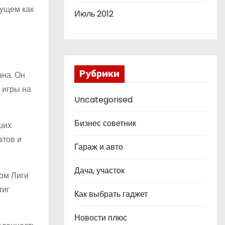
дущем как
Июль 2012
Рубрики
ана. Он
 игры на
Uncategorised
Бизнес советник
ших
атов и
Гараж и авто
Дача, участок
ком Лиги
тиг
Как выбрать гаджет
Новости плюс