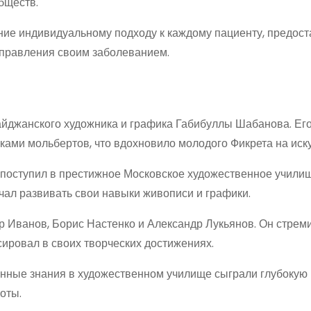
бществ.
ние индивидуальному подходу к каждому пациенту, предос
управления своим заболеванием.
айджанского художника и графика Габибуллы Шабанова. Ег
ами мольбертов, что вдохновило молодого Фикрета на иску
он поступил в престижное Московское художественное учили
начал развивать свои навыки живописи и графики.
ор Иванов, Борис Настенко и Александр Лукьянов. Он стрем
ировал в своих творческих достижениях.
енные знания в художественном училище сыграли глубокую 
оты.