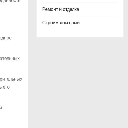
еданность
Ремонт и отделка
Строим дом сами
бодное
чательных
орительных
ь его
и