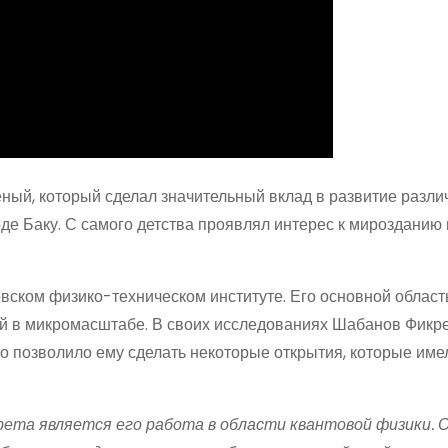
ый, который сделал значительный вклад в развитие разли
роде Баку. С самого детства проявлял интерес к мирозданию 
ском физико-техническом институте. Его основной облас
ий в микромасштабе. В своих исследованиях Шабанов Фикр
о позволило ему сделать некоторые открытия, которые име
ета является его работа в области квантовой физики. 