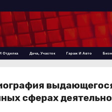
И Отделка
Дача, Участок
Гараж И Авто
Бизн
иография выдающегося
чных сферах деятельн