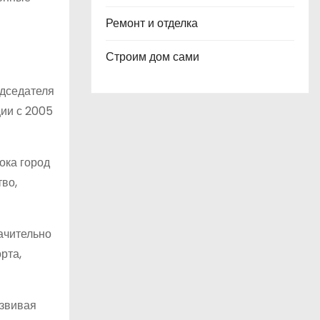
Ремонт и отделка
Строим дом сами
едседателя
ции с 2005
ока город
во,
ачительно
рта,
азвивая