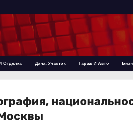
И Отделка
Дача, Участок
Гараж И Авто
Бизн
ография, национально
 Москвы