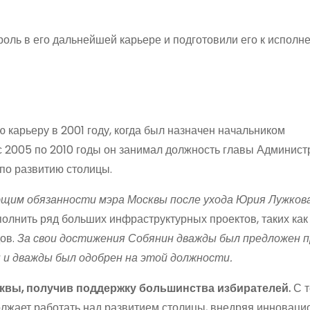
оль в его дальнейшей карьере и подготовили его к исполн
 карьеру в 2001 году, когда был назначен начальником
с 2005 по 2010 годы он занимал должность главы Админист
по развитию столицы.
ющим обязанности мэра Москвы после ухода Юрия Лужкова
олнить ряд больших инфраструктурных проектов, таких как
дов.
За свои достижения Собянин дважды был предложен 
 и дважды был одобрен на этой должности.
сквы, получив поддержку большинства избирателей.
С т
олжает работать над развитием столицы, внедряя инновац