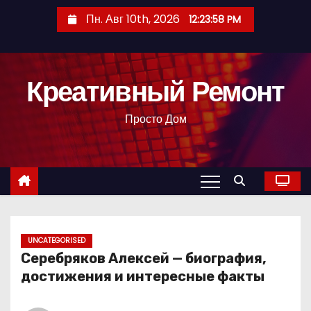
П
Пн. Авг 10th, 2026
12:23:59 PM
е
р
е
Креативный Ремонт
й
т
Просто Дом
и
к
с
о
д
е
р
UNCATEGORISED
Серебряков Алексей — биография,
ж
достижения и интересные факты
и
м