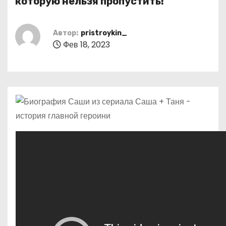
которую нельзя пропустить!
о
м
Автор:
pristroykin_
у
Фев 18, 2023