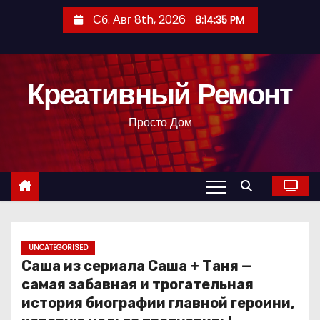
П
Сб. Авг 8th, 2026
8:14:36 PM
е
р
е
Креативный Ремонт
й
т
Просто Дом
и
к
с
о
д
е
р
UNCATEGORISED
Саша из сериала Саша + Таня —
ж
самая забавная и трогательная
и
история биографии главной героини,
м