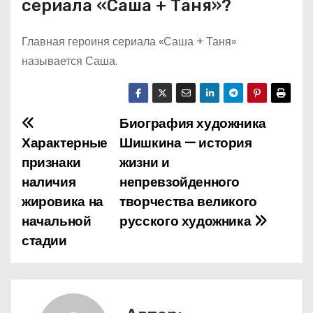
сериала «Саша + Таня»?
Главная героиня сериала «Саша + Таня»
называется Саша.
Биография художника
Н
Характерные
Шишкина — история
а
признаки
жизни и
наличия
непревзойденного
в
жировика на
творчества великого
и
начальной
русского художника
стадии
г
а
ц