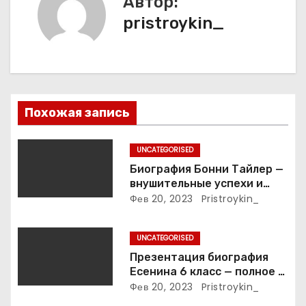
Автор:
и
pristroykin_
я
п
о
Похожая запись
з
UNCATEGORISED
а
Биография Бонни Тайлер —
внушительные успехи и
п
интимные подробности
Фев 20, 2023
Pristroykin_
жизни великой певицы
и
UNCATEGORISED
с
Презентация биография
Есенина 6 класс — полное и
я
подробное описание жизни
Фев 20, 2023
Pristroykin_
и творчества выдающегося