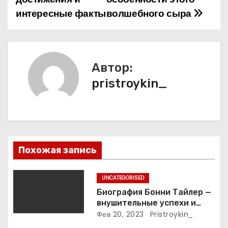
интересные факты
волшебного сыра
в
и
г
Автор:
а
pristroykin_
ц
и
я
Похожая запись
п
UNCATEGORISED
о
Биография Бонни Тайлер —
внушительные успехи и
з
интимные подробности
Фев 20, 2023
Pristroykin_
жизни великой певицы