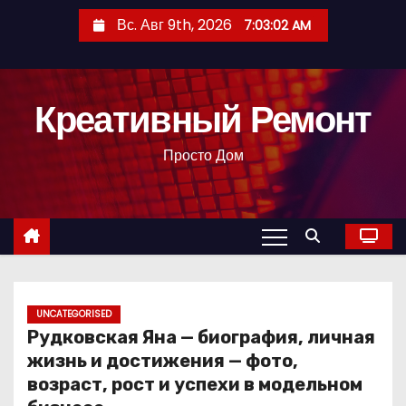
П
Вс. Авг 9th, 2026
7:03:03 AM
е
р
е
Креативный Ремонт
й
т
Просто Дом
и
к
с
о
д
е
р
UNCATEGORISED
Рудковская Яна — биография, личная
ж
жизнь и достижения — фото,
и
возраст, рост и успехи в модельном
м