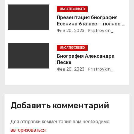
а
UNCATEGORISED
п
Презентация биография
Есенина 6 класс — полное и
и
подробное описание жизни
Фев 20, 2023
Pristroykin_
и творчества выдающегося
с
русского поэта
UNCATEGORISED
я
Биография Александра
м
Песке
Фев 20, 2023
Pristroykin_
Добавить комментарий
Для отправки комментария вам необходимо
авторизоваться
.