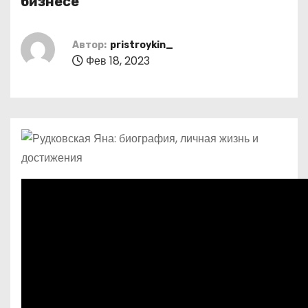
бизнесе
о
м
Автор:
pristroykin_
у
Фев 18, 2023