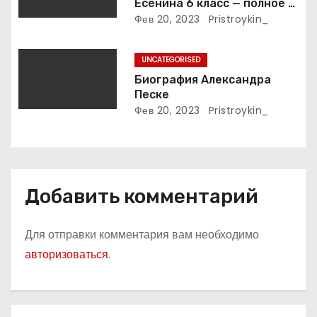
Есенина 6 класс — полное и
с
подробное описание жизни
Фев 20, 2023
Pristroykin_
и творчества выдающегося
я
русского поэта
UNCATEGORISED
м
Биография Александра
Песке
Фев 20, 2023
Pristroykin_
Добавить комментарий
Для отправки комментария вам необходимо
авторизоваться
.