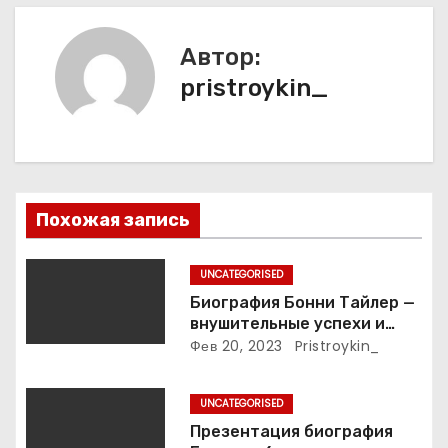
г
а
Автор:
pristroykin_
ц
и
я
п
Похожая запись
о
UNCATEGORISED
з
Биография Бонни Тайлер —
внушительные успехи и
а
интимные подробности
Фев 20, 2023
Pristroykin_
жизни великой певицы
п
UNCATEGORISED
и
Презентация биография