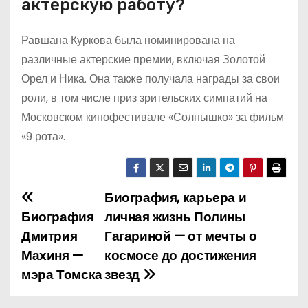
актерскую работу?
Равшана Куркова была номинирована на
различные актерские премии, включая Золотой
Орел и Ника. Она также получала награды за свои
роли, в том числе приз зрительских симпатий на
Московском кинофестивале «Солнышко» за фильм
«9 рота».
Биография, карьера и
Н
Биография
личная жизнь Полины
а
Дмитрия
Гагариной — от мечты о
Махиня —
космосе до достижения
в
мэра Томска
звезд
и