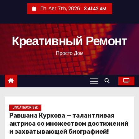
П
Пт. Авг 7th, 2026
3:41:43 AM
е
р
е
Креативный Ремонт
й
т
Просто Дом
и
к
с
о
д
е
р
UNCATEGORISED
Равшана Куркова — талантливая
ж
актриса со множеством достижений
и
и захватывающей биографией!
м