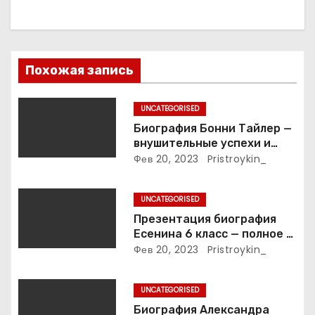
ц
и
я
Похожая запись
п
UNCATEGORISED
о
Биография Бонни Тайлер —
внушительные успехи и
з
интимные подробности
Фев 20, 2023
Pristroykin_
жизни великой певицы
а
UNCATEGORISED
п
Презентация биография
Есенина 6 класс — полное и
и
подробное описание жизни
Фев 20, 2023
Pristroykin_
и творчества выдающегося
с
русского поэта
UNCATEGORISED
я
Биография Александра