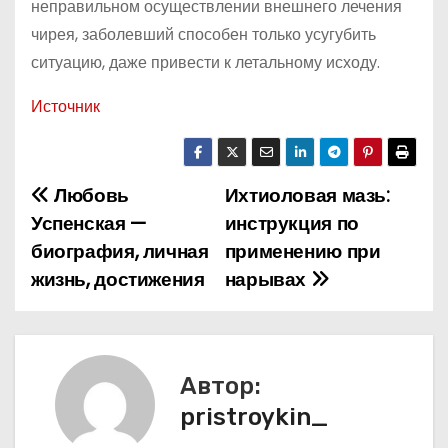
неправильном осуществлении внешнего лечения
чирея, заболевший способен только усугубить
ситуацию, даже привести к летальному исходу.
Источник
Любовь
Ихтиоловая мазь:
Н
Успенская —
инструкция по
а
биография, личная
применению при
жизнь, достижения
нарывах
в
и
г
Автор:
а
pristroykin_