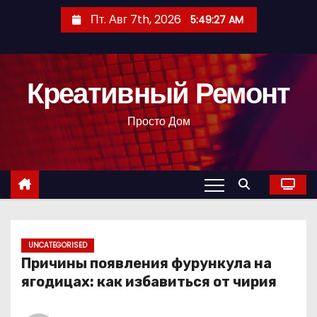
П
Пт. Авг 7th, 2026
5:49:29 AM
е
р
е
Креативный Ремонт
й
т
Просто Дом
и
к
с
о
д
е
р
UNCATEGORISED
Причины появления фурункула на
ж
ягодицах: как избавиться от чирия
и
м