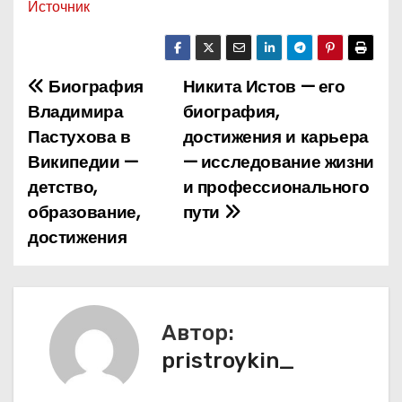
Источник
Биография
Никита Истов — его
Н
Владимира
биография,
а
Пастухова в
достижения и карьера
Википедии —
— исследование жизни
в
детство,
и профессионального
и
образование,
пути
достижения
г
а
ц
Автор:
и
pristroykin_
я