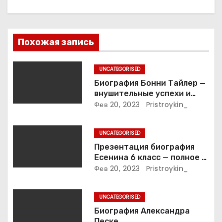
п
о
Похожая запись
з
UNCATEGORISED
а
Биография Бонни Тайлер —
внушительные успехи и
п
интимные подробности
Фев 20, 2023
Pristroykin_
жизни великой певицы
и
UNCATEGORISED
с
Презентация биография
Есенина 6 класс — полное и
я
подробное описание жизни
Фев 20, 2023
Pristroykin_
и творчества выдающегося
м
русского поэта
UNCATEGORISED
Биография Александра
Песке