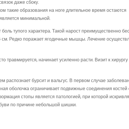
вязок даже сбоку.
ом такие образования на ноге длительное время остаются
является минимальной.
 боль тупого характера. Такой нарост преимущественно бе
–6 см. Редко поражает ягодичные мышцы. Лечение осуществ
о травмируется, начинает усиленно расти. Визит к хирургу
м распознает бурсит и вальгус. В первом случае заболева
нная оболочка ограничивает подвижные соединения костей 
ормация стопы является патологией, при которой искривл
буви по причине небольшой шишки.