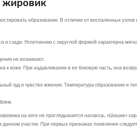
т жировик
остировать образование. В отличие от воспаленных узлов 
а и сзади. Уплотнению с округлой формой характерна мягк
ения не возникают.
на к коже. При надавливании в ее боковую часть, она возв
ный зуд и чувство жжения. Температура образования и тел
блем.
жировика на ноге не проглядывается насквозь. «Шишке» ха
а данном участке. При первых признаках появления следуе