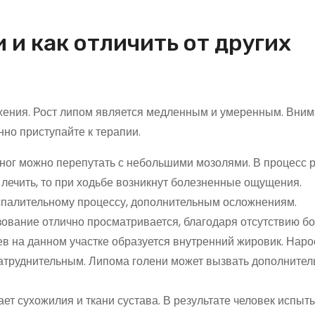
и как отличить от других
жения. Рост липом является медленным и умеренным. Вним
но приступайте к терапии.
 ног можно перепутать с небольшими мозолями. В процесс 
лечить, то при ходьбе возникнут болезненные ощущения.
спалительному процессу, дополнительным осложнениям.
азование отлично просматривается, благодаря отсутствию б
в на данном участке образуется внутренний жировик. Нарос
затруднительным. Липома голени может вызвать дополните
ет сухожилия и ткани сустава. В результате человек испыт