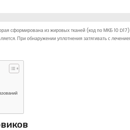
торая сформирована из жировых тканей (код по МКБ 10 D17)
яется. При обнаружении уплотнения затягивать с лечением
азований
овиков