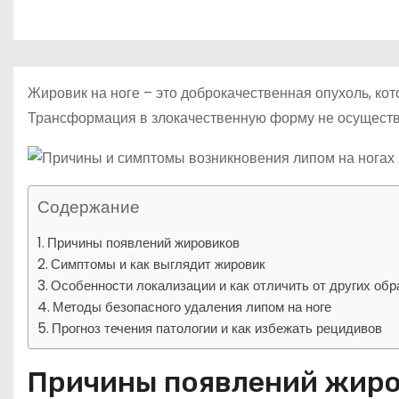
р
p
о
a
а
м
s
в
у
s
и
Жировик на ноге – это доброкачественная опухоль, ко
n
т
Трансформация в злокачественную форму не осуществл
i
ь
k
i
Содержание
Причины появлений жировиков
Симптомы и как выглядит жировик
Особенности локализации и как отличить от других обр
Методы безопасного удаления липом на ноге
Прогноз течения патологии и как избежать рецидивов
Причины появлений жир