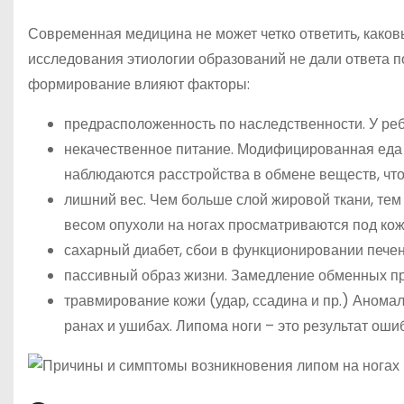
Современная медицина не может четко ответить, како
исследования этиологии образований не дали ответа п
формирование влияют факторы:
предрасположенность по наследственности. У реб
некачественное питание. Модифицированная еда 
наблюдаются расстройства в обмене веществ, что
лишний вес. Чем больше слой жировой ткани, те
весом опухоли на ногах просматриваются под кож
сахарный диабет, сбои в функционировании печен
пассивный образ жизни. Замедление обменных пр
травмирование кожи (удар, ссадина и пр.) Анома
ранах и ушибах. Липома ноги – это результат оши