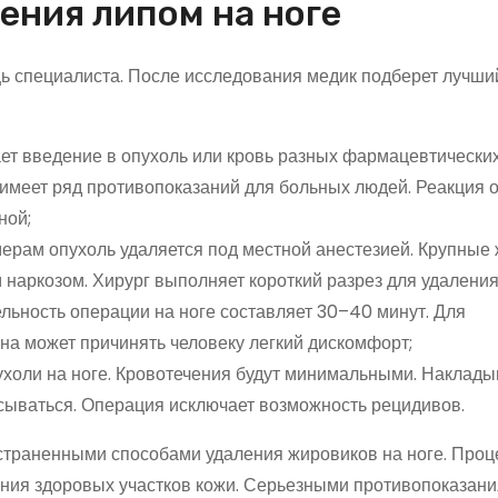
ения липом на ноге
ь специалиста. После исследования медик подберет лучши
ет введение в опухоль или кровь разных фармацевтических
 имеет ряд противопоказаний для больных людей. Реакция 
ной;
мерам опухоль удаляется под местной анестезией. Крупные
наркозом. Хирург выполняет короткий разрез для удаления
ельность операции на ноге составляет 30–40 минут. Для
ана может причинять человеку легкий дискомфорт;
опухоли на ноге. Кровотечения будут минимальными. Наклад
сываться. Операция исключает возможность рецидивов.
страненными способами удаления жировиков на ноге. Проц
ния здоровых участков кожи. Серьезными противопоказани