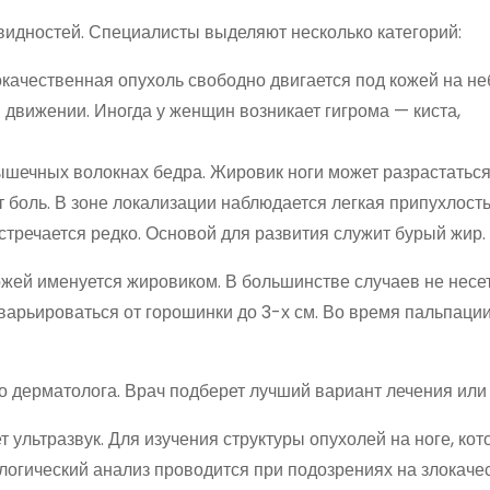
видностей. Специалисты выделяют несколько категорий:
окачественная опухоль свободно двигается под кожей на н
 движении. Иногда у женщин возникает гигрома — киста,
шечных волокнах бедра. Жировик ноги может разрастаться
 боль. В зоне локализации наблюдается легкая припухлость
стречается редко. Основой для развития служит бурый жир.
ожей именуется жировиком. В большинстве случаев не несе
арьироваться от горошинки до 3-х см. Во время пальпаци
 дерматолога. Врач подберет лучший вариант лечения или
т ультразвук. Для изучения структуры опухолей на ноге, ко
ологический анализ проводится при подозрениях на злокач