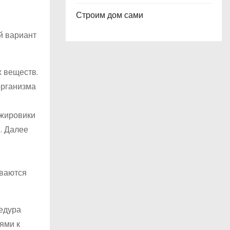
Строим дом сами
й вариант
 веществ.
организма
 жировики
. Далее
ываются
едура
ями к