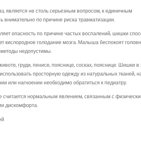
аз, является не столь серьезным вопросом, к единичным
сь внимательно по причине риска травматизации.
вляет опасность по причине частых воспалений, шишки спо
ет кислородное голодание мозга. Малыша беспокоят головн
 методы недопустимы.
воте, груди, пенисе, пояснице, сосках, пояснице. Шишки в 
использовать просторную одежду из натуральных тканей, н
ии или нагноении необходимо обратиться к педиатру.
е считается нормальным явлением, связанным с физическ
ии дискомфорта.