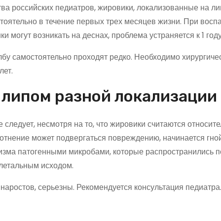
ва российских педиатров, жировики, локализованные на ли
стоятельно в течение первых трех месяцев жизни. При восп
 могут возникать на деснах, проблема устраняется к 1 году
лбу самостоятельно проходят редко. Необходимо хирургиче
лет.
 липом разной локализации
следует, несмотря на то, что жировики считаются относит
отнение может подвергаться повреждению, начинается гн
низма патогенными микробами, которые распространились п
 летальным исходом.
аростов, серьезны. Рекомендуется консультация педиатра