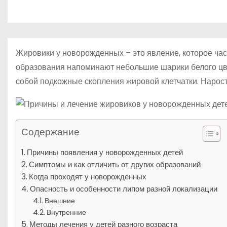
р
p
о
a
а
м
s
в
у
s
и
Жировики у новорожденных – это явление, которое ча
n
т
образования напоминают небольшие шарики белого цв
i
собой подкожные скопления жировой клетчатки. Нарост л
ь
k
i
Содержание
Причины появления у новорожденных детей
Симптомы и как отличить от других образований
Когда проходят у новорожденных
Опасность и особенности липом разной локализации
Внешние
Внутренние
Методы лечения у детей разного возраста