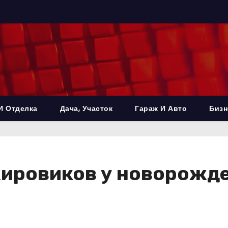
И Отделка
Дача, Участок
Гараж И Авто
Бизн
жировиков у новорожд