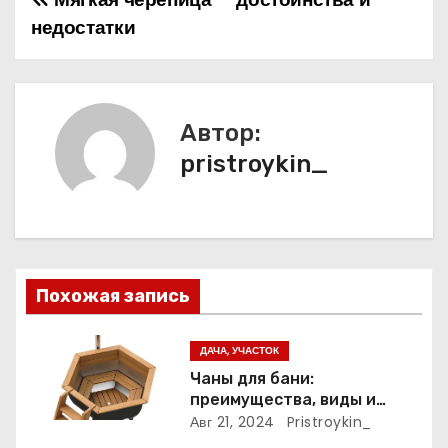
Н
недостатки
а
в
и
Автор:
pristroykin_
г
а
ц
и
Похожая запись
я
ДАЧА, УЧАСТОК
п
Чаны для бани:
преимущества, виды и
о
особенности
Авг 21, 2024
Pristroykin_
использования