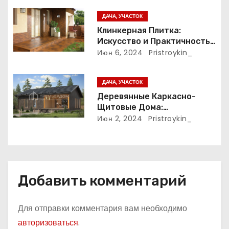
з
ДАЧА, УЧАСТОК
а
Клинкерная Плитка:
Искусство и Практичность
п
в Одном Материале
Июн 6, 2024
Pristroykin_
и
ДАЧА, УЧАСТОК
с
Деревянные Каркасно-
Щитовые Дома:
я
Экологичность и
Июн 2, 2024
Pristroykin_
Практичность
м
Добавить комментарий
Для отправки комментария вам необходимо
авторизоваться
.