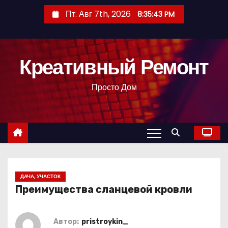
П
Пт. Авг 7th, 2026
8:35:44 PM
е
р
е
Креативный Ремонт
й
т
Просто Дом
и
к
с
о
д
е
р
ДАЧА, УЧАСТОК
Преимущества сланцевой кровли
ж
и
м
Автор:
pristroykin_