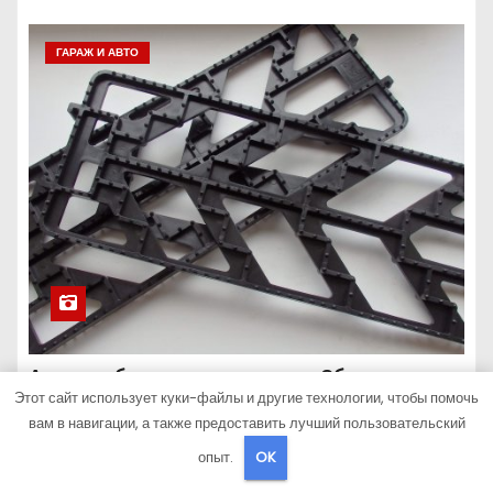
ГАРАЖ И АВТО
Антипробуксовочные траки: Обзор и
Этот сайт использует куки-файлы и другие технологии, чтобы помочь
Преимущества
вам в навигации, а также предоставить лучший пользовательский
Окт 6, 2024
Pristroykin_
опыт.
OK