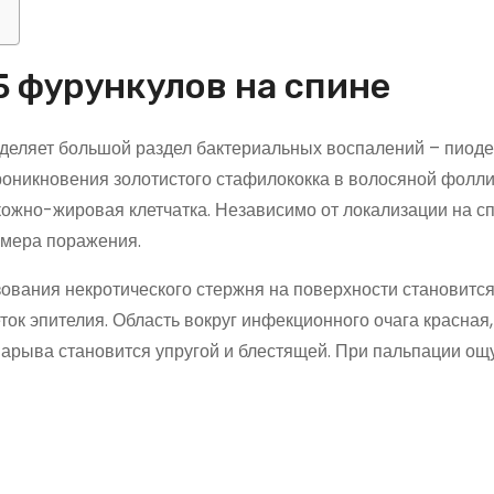
Б фурункулов на спине
еляет большой раздел бактериальных воспалений – пиоде
роникновения золотистого стафилококка в волосяной фолли
ожно-жировая клетчатка. Независимо от локализации на сп
змера поражения.
азования некротического стержня на поверхности становитс
ток эпителия. Область вокруг инфекционного очага красная,
арыва становится упругой и блестящей. При пальпации ощ