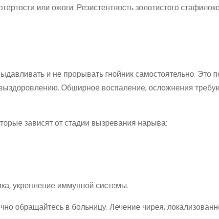
тертости или ожоги. Резистентность золотистого стафилоко
выдавливать и не прорывать гнойник самостоятельно. Это 
у выздоровлению. Обширное воспаление, осложнения требу
которые зависят от стадии вызревания нарыва:
ка, укрепление иммунной системы.
но обращайтесь в больницу. Лечение чирея, локализованн