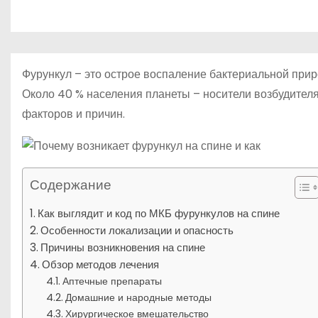
р
p
о
a
а
м
s
в
у
s
и
Фурункул – это острое воспаление бактериальной прир
n
т
Около 40 % населения планеты – носители возбудителя
i
факторов и причин.
ь
k
i
Содержание
Как выглядит и код по МКБ фурункулов на спине
Особенности локализации и опасность
Причины возникновения на спине
Обзор методов лечения
Аптечные препараты
Домашние и народные методы
Хирургическое вмешательство