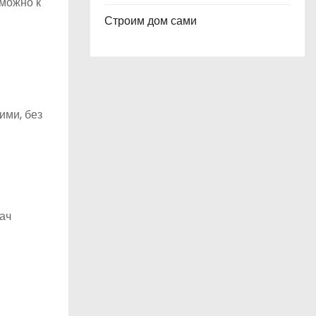
зможно к
Строим дом сами
ими, без
ач