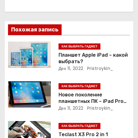
а
ц
и
Похожая запись
я
КАК ВЫБРАТЬ ГАДЖЕТ
п
Планшет Apple iPad – какой
выбрать?
о
Дек 11, 2022
Pristroykin_
з
КАК ВЫБРАТЬ ГАДЖЕТ
а
Новое поколение
планшетных ПК – iPad Pro
п
9.7
Дек 11, 2022
Pristroykin_
и
КАК ВЫБРАТЬ ГАДЖЕТ
с
Teclast X3 Pro 2 in 1