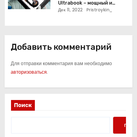
Ultrabook – мощный и
я
самодостаточный
Дек 11, 2022
Pristroykin_
м
Добавить комментарий
Для отправки комментария вам необходимо
авторизоваться
.
Поиск
Поис