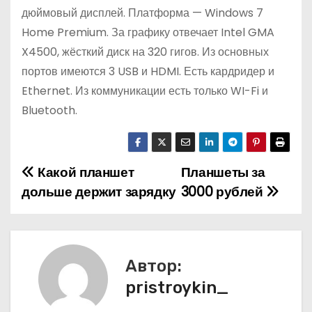
дюймовый дисплей. Платформа — Windows 7
Home Premium. За графику отвечает Intel GMA
X4500, жёсткий диск на 320 гигов. Из основных
портов имеются 3 USB и HDMI. Есть кардридер и
Ethernet. Из коммуникации есть только WI-Fi и
Bluetooth.
Какой планшет
Планшеты за
Н
дольше держит зарядку
3000 рублей
а
в
и
Автор:
pristroykin_
г