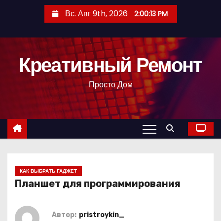
П
Вс. Авг 9th, 2026
2:00:14 PM
е
р
е
Креативный Ремонт
й
т
Просто Дом
и
к
с
о
д
е
р
КАК ВЫБРАТЬ ГАДЖЕТ
Планшет для программирования
ж
и
м
Автор:
pristroykin_