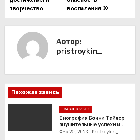
в
творчество
воспаления
и
г
а
Автор:
pristroykin_
ц
и
я
п
Похожая запись
о
UNCATEGORISED
з
Биография Бонни Тайлер —
внушительные успехи и
а
интимные подробности
Фев 20, 2023
Pristroykin_
жизни великой певицы