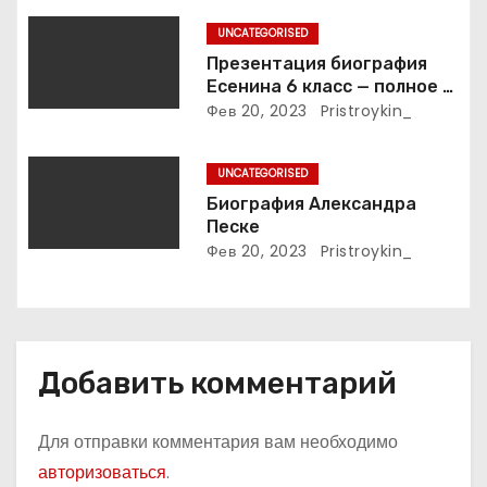
п
UNCATEGORISED
и
Презентация биография
Есенина 6 класс — полное и
с
подробное описание жизни
Фев 20, 2023
Pristroykin_
и творчества выдающегося
я
русского поэта
UNCATEGORISED
м
Биография Александра
Песке
Фев 20, 2023
Pristroykin_
Добавить комментарий
Для отправки комментария вам необходимо
авторизоваться
.