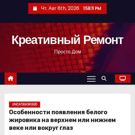
П
Чт. Авг 6th, 2026
1:58:12 PM
е
р
е
Креативный Ремонт
й
т
Просто Дом
и
к
с
о
д
е
р
UNCATEGORISED
Особенности появления белого
ж
жировика на верхнем или нижнем
и
веке или вокруг глаз
м