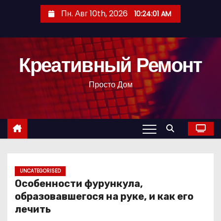
П
Пн. Авг 10th, 2026
10:24:02 AM
е
р
е
Креативный Ремонт
й
т
Просто Дом
и
к
с
о
д
е
р
UNCATEGORISED
Особенности фурункула,
ж
образовавшегося на руке, и как его
и
лечить
м