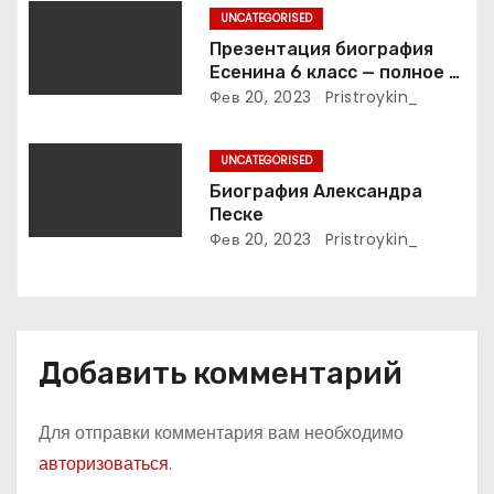
п
UNCATEGORISED
и
Презентация биография
Есенина 6 класс — полное и
с
подробное описание жизни
Фев 20, 2023
Pristroykin_
и творчества выдающегося
я
русского поэта
UNCATEGORISED
м
Биография Александра
Песке
Фев 20, 2023
Pristroykin_
Добавить комментарий
Для отправки комментария вам необходимо
авторизоваться
.