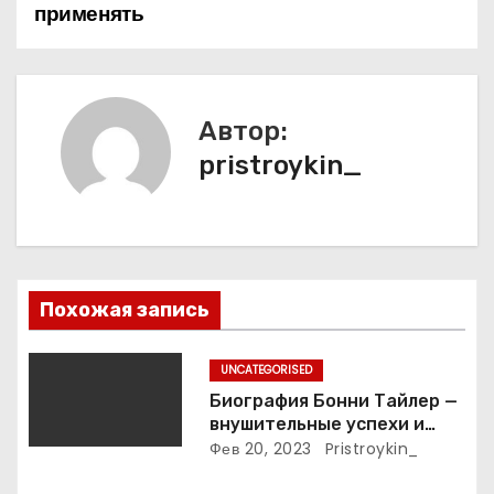
применять
и
г
а
Автор:
pristroykin_
ц
и
я
п
Похожая запись
о
UNCATEGORISED
з
Биография Бонни Тайлер —
внушительные успехи и
а
интимные подробности
Фев 20, 2023
Pristroykin_
жизни великой певицы