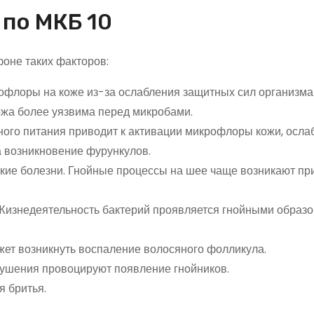
 по МКБ 10
фоне таких факторов:
флоры на коже из-за ослабления защитных сил организма
ожа более уязвима перед микробами.
ого питания приводит к активации микрофлоры кожи, осл
а возникновение фурункулов.
кие болезни. Гнойные процессы на шее чаще возникают пр
Жизнедеятельность бактерий проявляется гнойными образ
жет возникнуть воспаление волосяного фолликула.
рушения провоцируют появление гнойников.
 бритья.