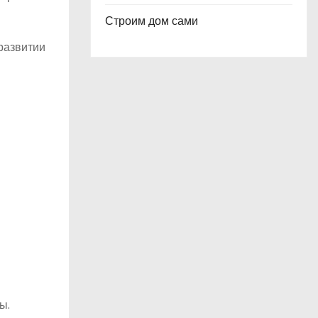
Строим дом сами
развитии
ы.