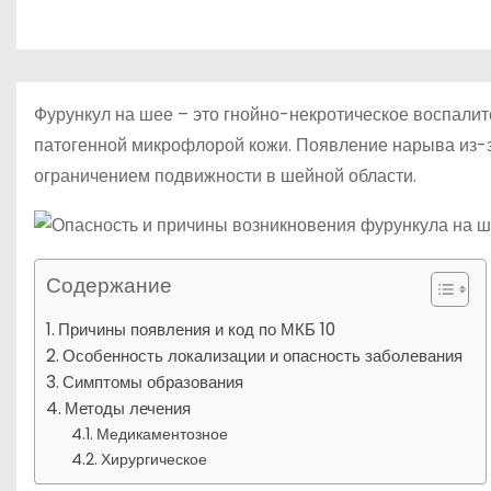
р
p
о
a
а
м
s
в
у
s
и
Фурункул на шее – это гнойно-некротическое воспали
n
т
патогенной микрофлорой кожи. Появление нарыва из-
i
ограничением подвижности в шейной области.
ь
k
i
Содержание
Причины появления и код по МКБ 10
Особенность локализации и опасность заболевания
Симптомы образования
Методы лечения
Медикаментозное
Хирургическое