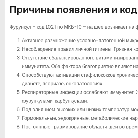
Причины появления и код
Фурункул – код L02.1 по МКБ-10 – на шее возникает на 
Активное размножение условно-патогенной микро
Несоблюдение правил личной гигиены. Грязная к
Отсутствие сбалансированного витаминизированн
иммунитета. Оба фактора благоприятно влияют н
Способствуют активации стафилококков хроничес
диабете, псориазе, онкопатологиях.
Респираторные инфекции ослабляют иммунитет. 
фурункулами, карбункулами.
Под влиянием высоких или низких температур мо
Гормональные, эндокринные, метаболические на
Постоянные травмирование области шеи во время