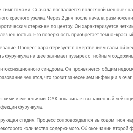
и симптомами. Сначала воспаляется волосяной мешочек на
го красного узелка. Через 2 дня после начала размножен
ротическим стержнем по центру. Он характеризуется четки
олезненностью. Его поверхность приобретает темно-красный
ревание. Процесс характеризуется омертвением сальной же
ть фурункула на шее занимает пузырек с гнойным содержи
интоксикационного синдрома. Он проявляется общим недом
разование чешется, что грозит занесением инфекции в очаг
ескими изменениями. ОАК показывает выраженный лейкоци
нфекции фурункула.
дирующая стадия. Процесс сопровождается выходом гноя на
екоторого количества содержимого. Об окончании второй 