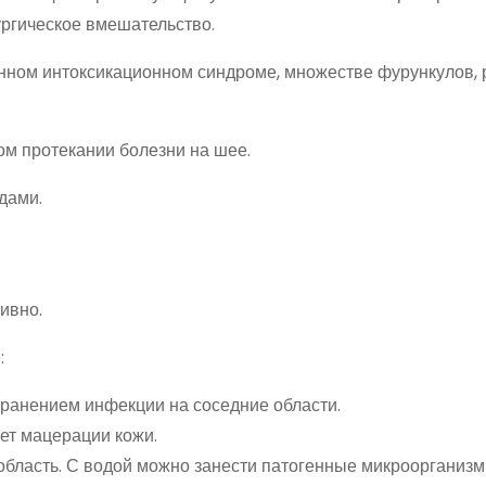
ургическое вмешательство.
ном интоксикационном синдроме, множестве фурункулов, 
ом протекании болезни на шее.
дами.
ивно.
:
ранением инфекции на соседние области.
ет мацерации кожи.
область. С водой можно занести патогенные микроорганизм