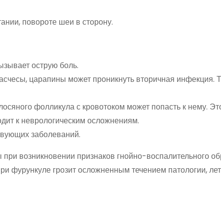
ании, повороте шеи в сторону.
ызывает острую боль.
расчесы, царапины может проникнуть вторичная инфекция. 
лосяного фолликула с кровотоком может попасть к нему. Эт
одит к неврологическим осложнениям.
твующих заболеваний.
бы при возникновении признаков гнойно-воспалительного о
при фурункуле грозит осложненным течением патологии, л