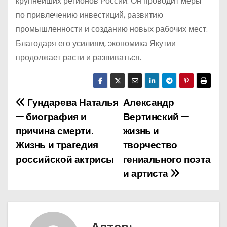
крупнейших регионов России. Он проводит меры
по привлечению инвестиций, развитию
промышленности и созданию новых рабочих мест.
Благодаря его усилиям, экономика Якутии
продолжает расти и развиваться.
Гундарева Наталья
Александр
Н
— биография и
Вертинский —
а
причина смерти.
жизнь и
Жизнь и трагедия
творчество
в
российской актрисы
гениального поэта
и
и артиста
г
а