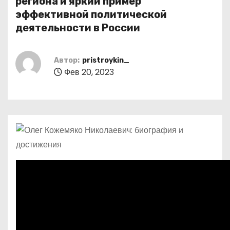
региона и яркий пример
о
эффективной политической
м
деятельности в России
у
Автор:
pristroykin_
Фев 20, 2023