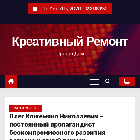
П
Пт. Авг 7th, 2026
12:31:19 PM
е
р
е
Креативный Ремонт
й
т
Просто Дом
и
к
с
о
д
е
р
UNCATEGORISED
Олег Кожемяко Николаевич –
ж
постоянный пропагандист
и
бескомпромиссного развития
м