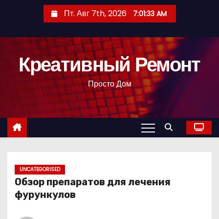
П
Пт. Авг 7th, 2026
7:01:34 AM
е
р
е
Креативный Ремонт
й
т
Просто Дом
и
к
с
о
д
е
р
UNCATEGORISED
Обзор препаратов для лечения
ж
фурункулов
и
м