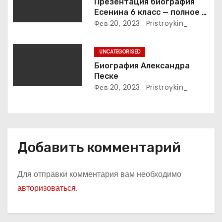
и
Презентация биография
Есенина 6 класс — полное и
с
подробное описание жизни
Фев 20, 2023
Pristroykin_
и творчества выдающегося
я
русского поэта
UNCATEGORISED
м
Биография Александра
Песке
Фев 20, 2023
Pristroykin_
Добавить комментарий
Для отправки комментария вам необходимо
авторизоваться
.