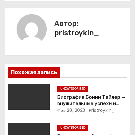
г
а
Автор:
pristroykin_
ц
и
я
п
Похожая запись
о
UNCATEGORISED
з
Биография Бонни Тайлер —
внушительные успехи и
а
интимные подробности
Фев 20, 2023
Pristroykin_
жизни великой певицы
п
UNCATEGORISED