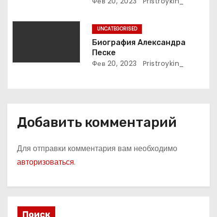
подробное описание жизни
Фев 20, 2023
Pristroykin_
и творчества выдающегося
м
русского поэта
UNCATEGORISED
Биография Александра
Песке
Фев 20, 2023
Pristroykin_
Добавить комментарий
Для отправки комментария вам необходимо
авторизоваться
.
Поиск