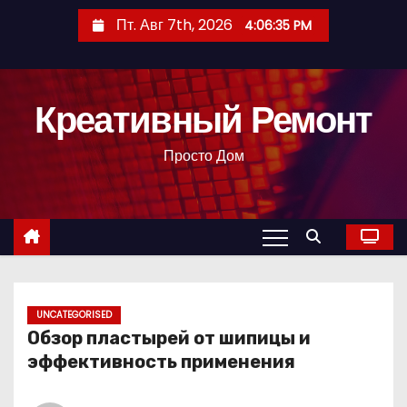
П
Пт. Авг 7th, 2026
4:06:36 PM
е
р
е
Креативный Ремонт
й
т
Просто Дом
и
к
с
о
д
е
р
UNCATEGORISED
Обзор пластырей от шипицы и
ж
эффективность применения
и
м