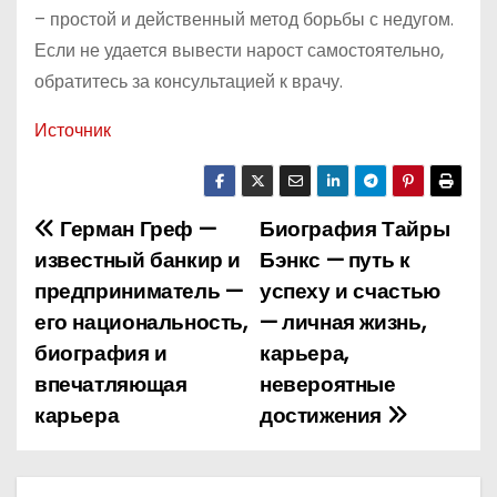
– простой и действенный метод борьбы с недугом.
Если не удается вывести нарост самостоятельно,
обратитесь за консультацией к врачу.
Источник
Герман Греф —
Биография Тайры
Н
известный банкир и
Бэнкс — путь к
а
предприниматель —
успеху и счастью
его национальность,
— личная жизнь,
в
биография и
карьера,
и
впечатляющая
невероятные
карьера
достижения
г
а