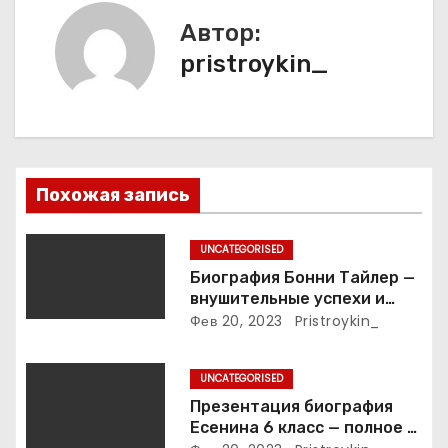
ц
Автор:
и
pristroykin_
я
п
о
Похожая запись
з
UNCATEGORISED
а
Биография Бонни Тайлер —
внушительные успехи и
п
интимные подробности
Фев 20, 2023
Pristroykin_
жизни великой певицы
и
UNCATEGORISED
с
Презентация биография
Есенина 6 класс — полное и
я