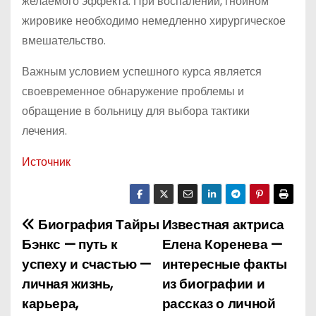
желаемого эффекта. При воспалении, гнойном
жировике необходимо немедленно хирургическое
вмешательство.
Важным условием успешного курса является
своевременное обнаружение проблемы и
обращение в больницу для выбора тактики
лечения.
Источник
Биография Тайры
Известная актриса
Н
Бэнкс — путь к
Елена Коренева —
а
успеху и счастью —
интересные факты
личная жизнь,
из биографии и
в
карьера,
рассказ о личной