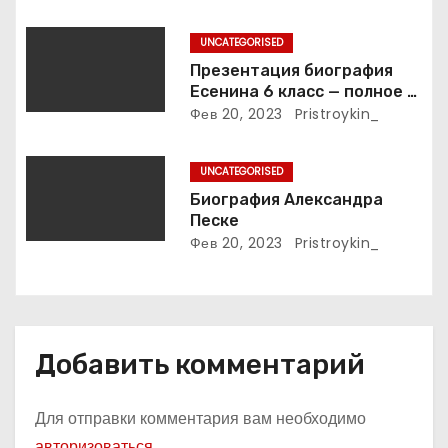
жизни великой певицы
и
UNCATEGORISED
с
Презентация биография
Есенина 6 класс — полное и
я
подробное описание жизни
Фев 20, 2023
Pristroykin_
и творчества выдающегося
м
русского поэта
UNCATEGORISED
Биография Александра
Песке
Фев 20, 2023
Pristroykin_
Добавить комментарий
Для отправки комментария вам необходимо
авторизоваться
.