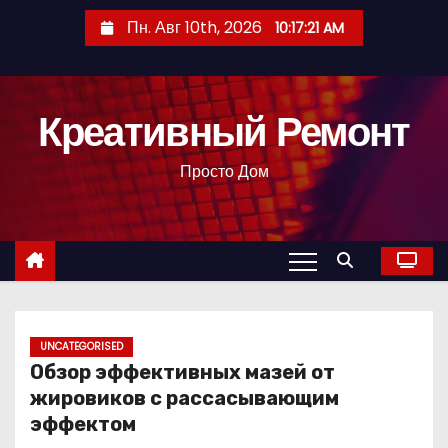
П
Пн. Авг 10th, 2026
10:17:23 AM
е
р
е
Креативный Ремонт
й
т
Просто Дом
и
к
с
о
д
е
р
UNCATEGORISED
Обзор эффективных мазей от
ж
жировиков с рассасывающим
и
эффектом
м