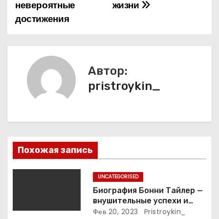
и
невероятные
жизни
достижения
г
а
ц
Автор:
и
pristroykin_
я
п
о
Похожая запись
з
UNCATEGORISED
а
Биография Бонни Тайлер —
внушительные успехи и
п
интимные подробности
Фев 20, 2023
Pristroykin_