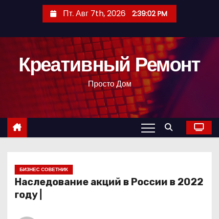
П
Пт. Авг 7th, 2026
2:39:03 PM
е
р
е
Креативный Ремонт
й
т
Просто Дом
и
к
с
о
д
е
р
БИЗНЕС СОВЕТНИК
Наследование акций в России в 2022
ж
году |
и
м