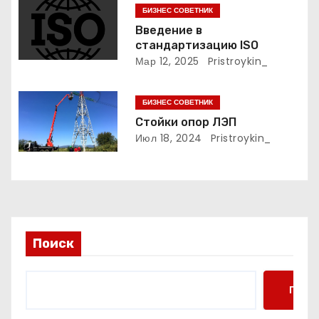
БИЗНЕС СОВЕТНИК
п
Введение в
стандартизацию ISO
и
Мар 12, 2025
Pristroykin_
с
БИЗНЕС СОВЕТНИК
я
Стойки опор ЛЭП
м
Июл 18, 2024
Pristroykin_
Поиск
Поис