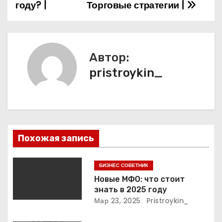
году? |
Торговые стратегии |
в
и
г
Автор:
а
pristroykin_
ц
и
я
Похожая запись
п
БИЗНЕС СОВЕТНИК
о
Новые МФО: что стоит
знать в 2025 году
з
Мар 23, 2025
Pristroykin_
а