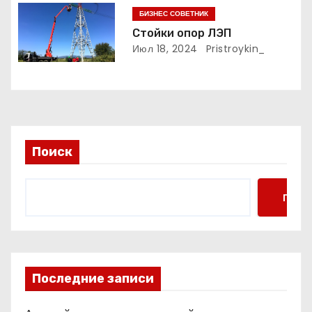
с
БИЗНЕС СОВЕТНИК
Стойки опор ЛЭП
я
Июл 18, 2024
Pristroykin_
м
Поиск
Поис
Последние записи