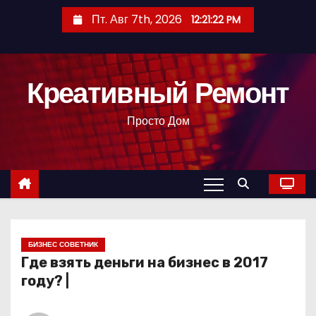
П
Пт. Авг 7th, 2026
12:21:23 PM
е
р
е
Креативный Ремонт
й
т
Просто Дом
и
к
с
о
д
е
р
БИЗНЕС СОВЕТНИК
Где взять деньги на бизнес в 2017
ж
году? |
и
м