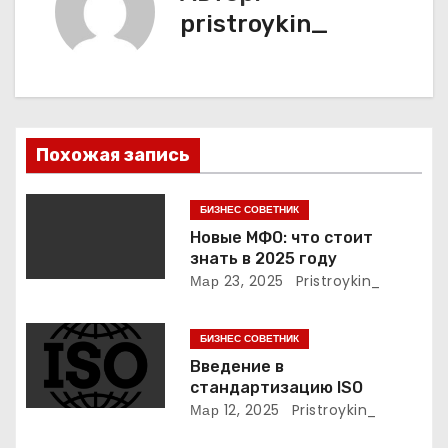
г
pristroykin_
а
ц
и
Похожая запись
я
п
БИЗНЕС СОВЕТНИК
Новые МФО: что стоит
о
знать в 2025 году
Мар 23, 2025
Pristroykin_
з
а
БИЗНЕС СОВЕТНИК
Введение в
п
стандартизацию ISO
Мар 12, 2025
Pristroykin_
и