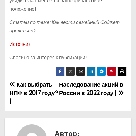
увидите, как меняется ваше финансовое
положение!
Статьи по теме: Как вести семейный бюджет
правильно?
Источник
Спасибо за интерес к публикации!
Как выбрать
Наследование акций в
Н
НПФ в 2017 году?
России в 2022 году |
а
|
в
и
Автор: