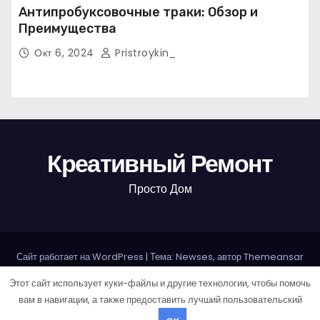
Антипробуксовочные траки: Обзор и
Преимущества
Окт 6, 2024
Pristroykin_
Креативный Ремонт
Просто Дом
Сайт работает на WordPress
|
Тема: Newses, автор
Themeansar
Этот сайт использует куки-файлы и другие технологии, чтобы помочь
Home
Sample Page
Авторам и правообладателям
вам в навигации, а также предоставить лучший пользовательский
Карта сайта
Политика конфиденциальности