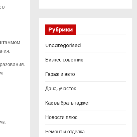
 в
Рубрики
5 штаммом
Uncategorised
ания.
Бизнес советник
разования.
ем
Гараж и авто
Дача, участок
Как выбрать гаджет
Новости плюс
ема
Ремонт и отделка