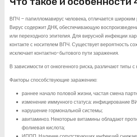
Что такое и особенности 
ВПЧ – папилломавирус человека, отличается широким
Вирус содержит ДНК, обеспечивающую воспроизведение
или переходного эпителия. Для вирусной инфекции ха
контакте с носителем ВПЧ. Существует вероятность со
исключает контактно-бытового пути заражения.
В зависимости от онкогенного риска, различают типы с
Факторы способствующие заражению:
раннее начало половой жизни, частая смена парт
изменение иммунного статуса: инфицирование ВИ
нарушение гормональной системы;
авитаминоз. Некоторые витамины обладают проти
фолиевая кислота;
ИППП. Наличие сопутствующих инфекций снижает