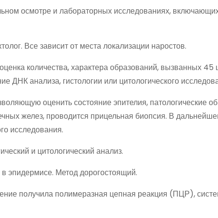
льном осмотре и лабораторных исследованиях, включающих
толог. Все зависит от места локализации наростов.
 оценка количества, характера образований, вызванных 4
е ДНК анализа, гистологии или цитологического исследов
воляющую оценить состояние эпителия, патологические об
еечных желез, проводится прицельная биопсия. В дальнейш
го исследования.
ческий и цитологический анализ.
х в эпидермисе. Метод дорогостоящий.
ение получила полимеразная цепная реакция (ПЦР), сист