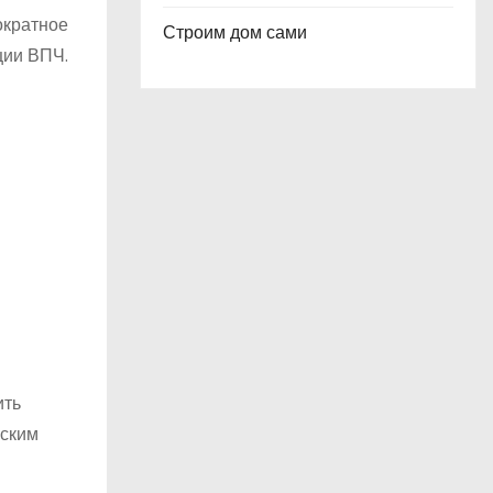
ократное
Строим дом сами
ции ВПЧ.
ить
еским