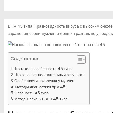
р
p
о
a
а
м
s
в
у
s
и
ВПЧ 45 типа – разновидность вируса с высоким онког
n
т
заражения среди мужчин и женщин разная, но у предст
i
ь
k
i
Содержание
Что такое и особенности 45 типа
Что означает положительный результат
Особенности появления у мужчин
Методы диагностики hpv 45
Опасность 45 типа
Методы лечения ВПЧ 45 типа