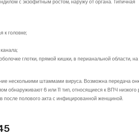
ндилом с экзофитным ростом, наружу от органа. Типичная
я к головке;
 канала;
оболочке глотки, прямой кишки, в перианальной области, на
ние несколькими штаммами вируса. Возможна передача он
ом обнаруживают 6 или 11 тип, относящиеся к ВПЧ низкого 
в после полового акта с инфицированной женщиной.
45