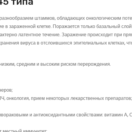
45 типа
 разнообразием штаммов, обладающих онкологическим пот
 в зараженной клетке. Поражается только базальный слой
рактерно латентное течение. Заражение происходит при пр
хранения вируса в отслоившихся эпителиальных клетках, чт
 низким, средним и высоким риском перерождения.
неров;
Ч, онкология, прием некоторых лекарственных препаратов;
вораковыми и антиоксидантными свойствами: витамин А, С
 местный иммунитет;