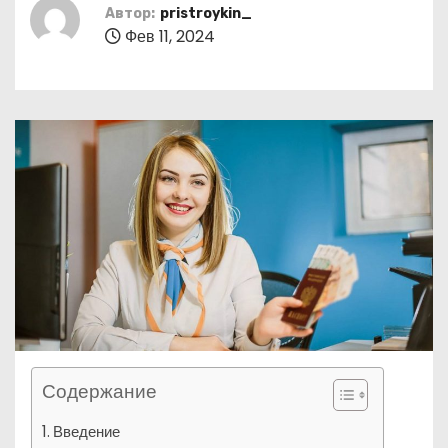
о
Автор:
pristroykin_
Фев 11, 2024
м
у
Содержание
Введение