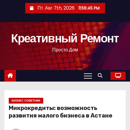
П
Пт. Авг 7th, 2026
11:56:46 PM
е
р
е
Креативный Ремонт
й
т
Просто Дом
и
к
с
о
д
е
р
БИЗНЕС СОВЕТНИК
Микрокредиты: возможность
ж
развития малого бизнеса в Астане
и
м