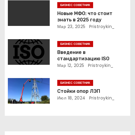
БИЗНЕС СОВЕТНИК
о
Новые МФО: что стоит
знать в 2025 году
з
Мар 23, 2025
Pristroykin_
а
БИЗНЕС СОВЕТНИК
п
Введение в
стандартизацию ISO
и
Мар 12, 2025
Pristroykin_
с
БИЗНЕС СОВЕТНИК
я
Стойки опор ЛЭП
м
Июл 18, 2024
Pristroykin_