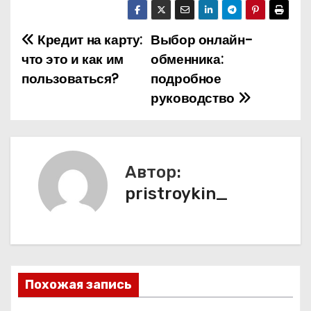
Кредит на карту:
Выбор онлайн-
Н
что это и как им
обменника:
а
пользоваться?
подробное
руководство
в
и
г
Автор:
а
pristroykin_
ц
и
я
Похожая запись
п