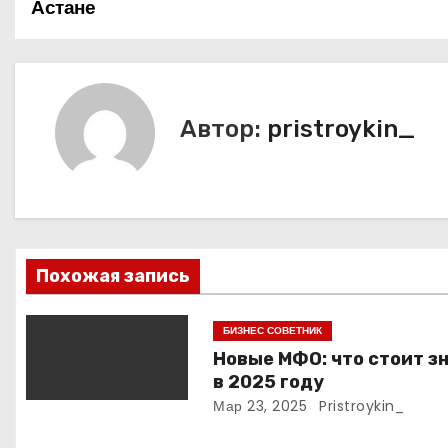
Астане
а
в
и
Автор:
pristroykin_
г
а
ц
и
Похожая запись
я
БИЗНЕС СОВЕТНИК
п
Новые МФО: что стоит з
в 2025 году
о
Мар 23, 2025
Pristroykin_