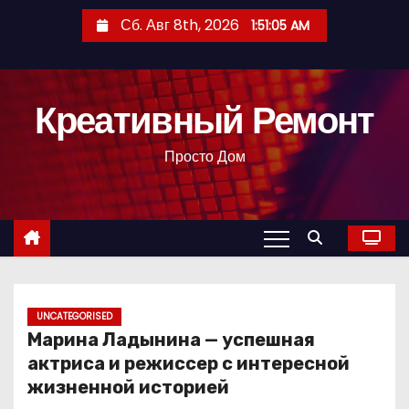
П
Сб. Авг 8th, 2026
1:51:06 AM
е
р
е
Креативный Ремонт
й
т
Просто Дом
и
к
с
о
д
е
р
UNCATEGORISED
Марина Ладынина — успешная
ж
актриса и режиссер с интересной
и
жизненной историей
м