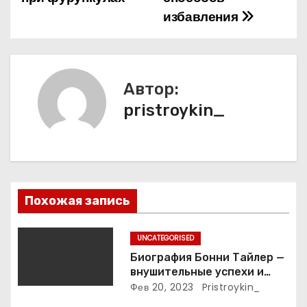
избавления
в
и
г
Автор:
а
pristroykin_
ц
и
я
Похожая запись
п
UNCATEGORISED
о
Биография Бонни Тайлер —
внушительные успехи и
з
интимные подробности
Фев 20, 2023
Pristroykin_
жизни великой певицы