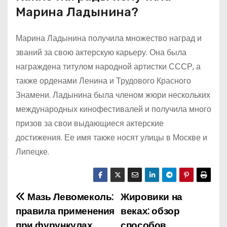
Марина Ладынина?
Марина Ладынина получила множество наград и
званий за свою актерскую карьеру. Она была
награждена титулом народной артистки СССР, а
также орденами Ленина и Трудового Красного
Знамени. Ладынина была членом жюри нескольких
международных кинофестивалей и получила много
призов за свои выдающиеся актерские
достижения. Ее имя также носят улицы в Москве и
Липецке.
Мазь Левомеколь:
Жировики на
Н
правила применения
веках: обзор
а
при фурункулах
способов