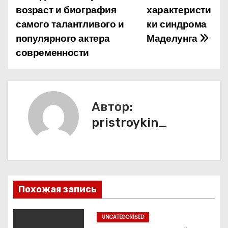
возраст и биография
характеристи
а
самого талантливого и
ки синдрома
популярного актера
Маделунга
в
современности
и
г
а
Автор:
pristroykin_
ц
и
я
п
Похожая запись
о
UNCATEGORISED