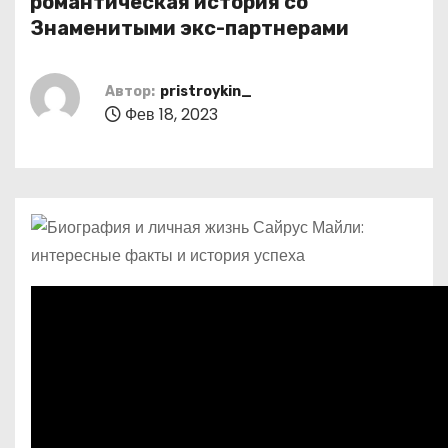
романтическая история со
о
Знаменитыми экс-партнерами
м
у
Автор:
pristroykin_
Фев 18, 2023