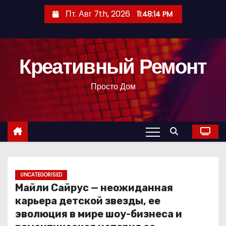
П
Пт. Авг 7th, 2026
11:48:15 PM
е
р
е
Креативный Ремонт
й
т
Просто Дом
и
к
с
о
д
е
р
UNCATEGORISED
Майли Сайрус — неожиданная
ж
карьера детской звезды, ее
и
эволюция в мире шоу-бизнеса и
м