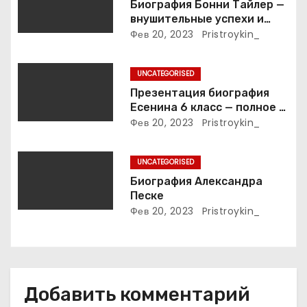
з
Биография Бонни Тайлер —
внушительные успехи и
а
интимные подробности
Фев 20, 2023
Pristroykin_
жизни великой певицы
п
UNCATEGORISED
и
Презентация биография
Есенина 6 класс — полное и
с
подробное описание жизни
Фев 20, 2023
Pristroykin_
и творчества выдающегося
я
русского поэта
UNCATEGORISED
м
Биография Александра
Песке
Фев 20, 2023
Pristroykin_
Добавить комментарий