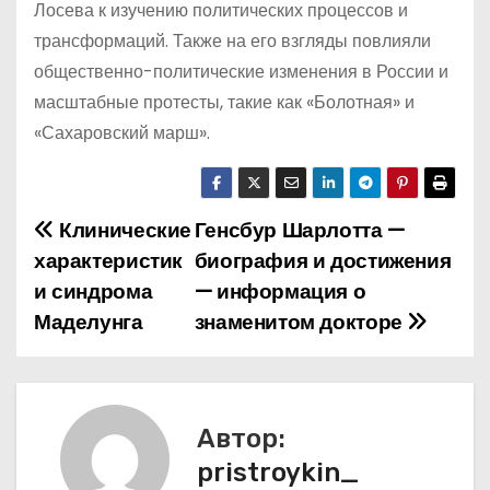
Лосева к изучению политических процессов и
трансформаций. Также на его взгляды повлияли
общественно-политические изменения в России и
масштабные протесты, такие как «Болотная» и
«Сахаровский марш».
Клинические
Генсбур Шарлотта —
Н
характеристик
биография и достижения
а
и синдрома
— информация о
Маделунга
знаменитом докторе
в
и
г
Автор:
а
pristroykin_