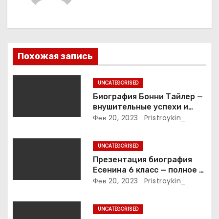
ц
и
я
Похожая запись
п
UNCATEGORISED
о
Биография Бонни Тайлер —
внушительные успехи и
з
интимные подробности
Фев 20, 2023
Pristroykin_
жизни великой певицы
а
UNCATEGORISED
п
Презентация биография
Есенина 6 класс — полное и
и
подробное описание жизни
Фев 20, 2023
Pristroykin_
и творчества выдающегося
с
русского поэта
UNCATEGORISED
я