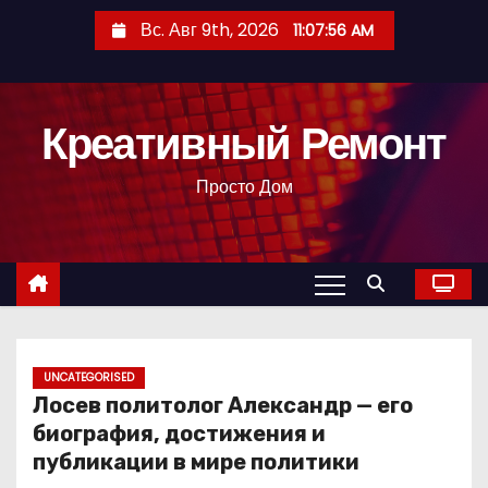
П
Вс. Авг 9th, 2026
11:07:57 AM
е
р
е
Креативный Ремонт
й
т
Просто Дом
и
к
с
о
д
е
р
UNCATEGORISED
Лосев политолог Александр — его
ж
биография, достижения и
и
публикации в мире политики
м