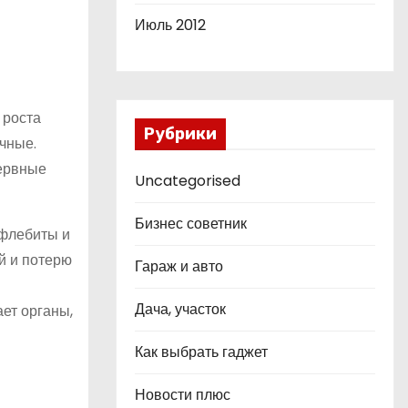
Июль 2012
 роста
Рубрики
чные.
нервные
Uncategorised
Бизнес советник
 флебиты и
й и потерю
Гараж и авто
Дача, участок
ет органы,
Как выбрать гаджет
Новости плюс