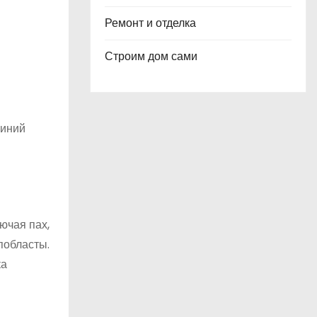
Ремонт и отделка
Строим дом сами
синий
ючая пах,
побласты.
ка