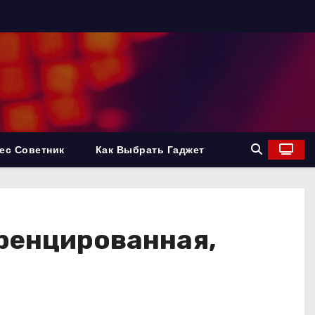
ес Советник
Как Выбрать Гаджет
ренцированная,