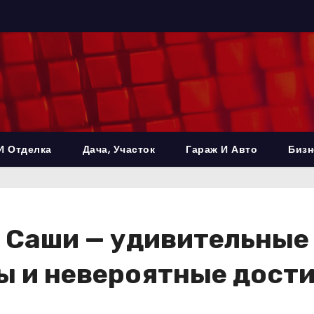
И Отделка
Дача, Участок
Гараж И Авто
Бизн
 Саши — удивительные
 и невероятные дости