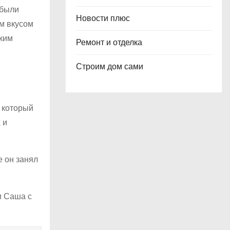
 были
Новости плюс
м вкусом
ским
Ремонт и отделка
Строим дом сами
 который
 и
е он занял
и Саша с