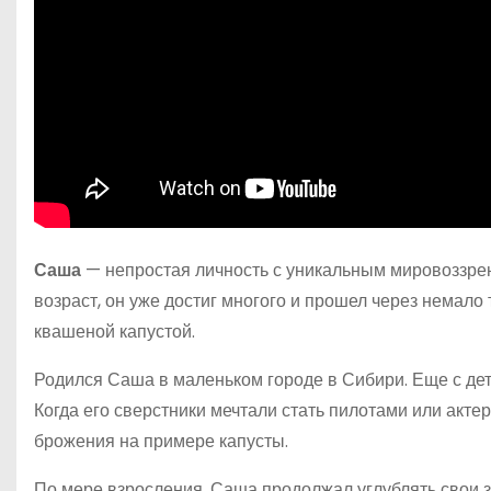
Саша
— непростая личность с уникальным мировоззре
возраст, он уже достиг многого и прошел через немало
квашеной капустой.
Родился Саша в маленьком городе в Сибири. Еще с де
Когда его сверстники мечтали стать пилотами или акте
брожения на примере капусты.
По мере взросления, Саша продолжал углублять свои з