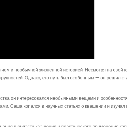
нием и необычной жизненной историей. Несмотря на свой 
 трудностей. Однако, его путь был особенным — он решил ст
тства он интересовался необычными вещами и особенностя
рами, Саша копался в научных статьях о квашении и изучал
нания в области квашения и практического применения кап