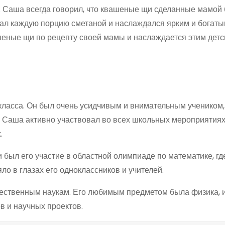
д. Саша всегда говорил, что квашеные щи сделанные мамой
сал каждую порцию сметаной и наслаждался ярким и богаты
шеные щи по рецепту своей мамы и наслаждается этим дет
класса. Он был очень усидчивым и внимательным учеником,
е Саша активно участвовал во всех школьных мероприятиях
.
был его участие в областной олимпиаде по математике, гд
о в глазах его одноклассников и учителей.
тественным наукам. Его любимым предметом была физика, 
в и научных проектов.