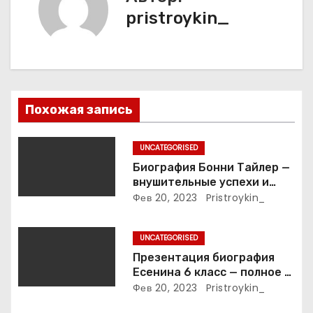
ц
pristroykin_
и
я
п
Похожая запись
о
з
UNCATEGORISED
Биография Бонни Тайлер —
а
внушительные успехи и
интимные подробности
Фев 20, 2023
Pristroykin_
п
жизни великой певицы
и
UNCATEGORISED
Презентация биография
с
Есенина 6 класс — полное и
подробное описание жизни
Фев 20, 2023
Pristroykin_
я
и творчества выдающегося