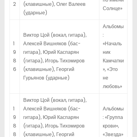
2
(клавишные), Олег Валеев
Солнце»
(ударные)
Альбомы
Виктор Цой (вокал, гитара),
:
1
Алексей Вишняков (бас-
«Началь
9
гитара), Юрий Каспарян
ник
8
(гитара), Игорь Тихомиров
Камчатки
6
(клавишные), Георгий
», «Это
Гурьянов (ударные)
не
любовь»
Виктор Цой (вокал, гитара),
1
Алексей Вишняков (бас-
Альбомы
9
гитара), Юрий Каспарян
: «Группа
8
(гитара), Игорь Тихомиров
крови»,
8
(клавишные), Георгий
«Звезда»