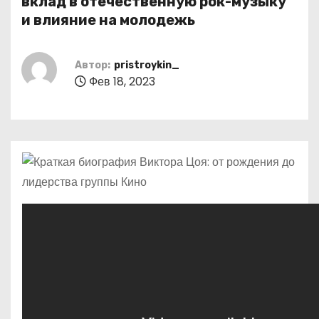
вклад в отечественную рок-музыку
о
и влияние на молодежь
м
у
Автор:
pristroykin_
Фев 18, 2023