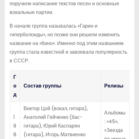
поручили написание текстов песен и основные
вокальные партии.
В начале группа называлась «Гарин и
гиперболоиды», но позже они решили изменить
название на «Кино». Именно под этим названием
группа стала известной и завоевала популярность
в СССР.
Г
о
Состав группы
Релизы
д
Виктор Цой (вокал, гитара),
Альбомы
1
Анатолий Гейченко (бас-
: «45»,
9
гитара), Юрий Каспарян
«Звезда
8
(гитара), Игорь Матвиенко
по имени