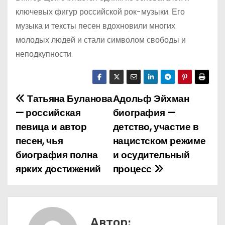
ключевых фигур российской рок-музыки. Его
музыка и тексты песен вдохновили многих
молодых людей и стали символом свободы и
неподкупности.
Татьяна Буланова
Адольф Эйхман
Н
— российская
биография —
а
певица и автор
детство, участие в
песен, чья
нацистском режиме
в
биография полна
и осудительный
и
ярких достижений
процесс
г
а
Автор: