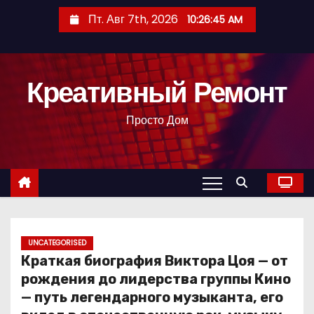
П
Пт. Авг 7th, 2026
10:26:46 AM
е
р
е
Креативный Ремонт
й
т
Просто Дом
и
к
с
о
д
е
р
UNCATEGORISED
Краткая биография Виктора Цоя — от
ж
рождения до лидерства группы Кино
и
— путь легендарного музыканта, его
м