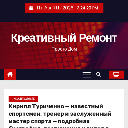
П
Пт. Авг 7th, 2026
3:24:21 PM
е
р
е
Креативный Ремонт
й
т
Просто Дом
и
к
с
о
д
е
р
UNCATEGORISED
Кирилл Туриченко — известный
ж
спортсмен, тренер и заслуженный
и
мастер спорта — подробная
м