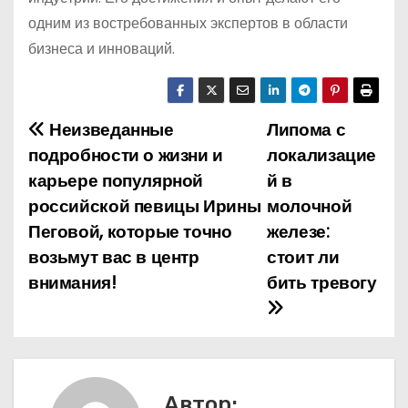
одним из востребованных экспертов в области
бизнеса и инноваций.
Неизведанные
Липома с
Н
подробности о жизни и
локализацие
а
карьере популярной
й в
российской певицы Ирины
молочной
в
Пеговой, которые точно
железе:
и
возьмут вас в центр
стоит ли
внимания!
бить тревогу
г
а
ц
и
Автор: