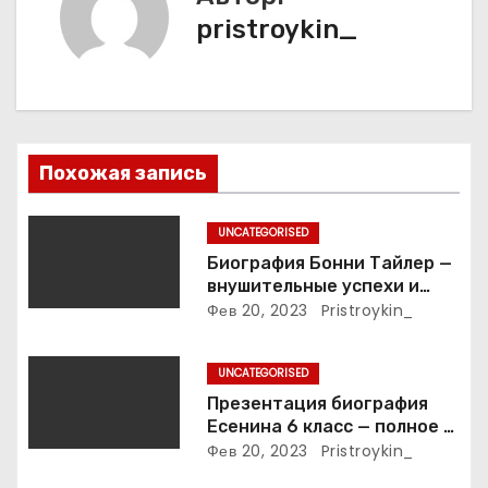
pristroykin_
я
п
о
з
Похожая запись
а
UNCATEGORISED
п
Биография Бонни Тайлер —
внушительные успехи и
и
интимные подробности
Фев 20, 2023
Pristroykin_
жизни великой певицы
с
UNCATEGORISED
я
Презентация биография
Есенина 6 класс — полное и
м
подробное описание жизни
Фев 20, 2023
Pristroykin_
и творчества выдающегося