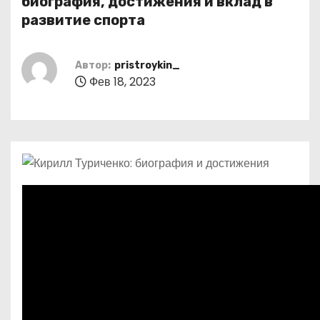
биография, достижения и вклад в
о
развитие спорта
м
у
Автор:
pristroykin_
Фев 18, 2023