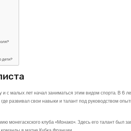
поля?
о дети?
листа
и с малых лет начал заниматься этим видом спорта. В 6 ле
 где развивал свои навыки и талант под руководством опы
ию монегаскского клуба «Монако». Здесь его талант был за
в команды в матче Кубка Франции.