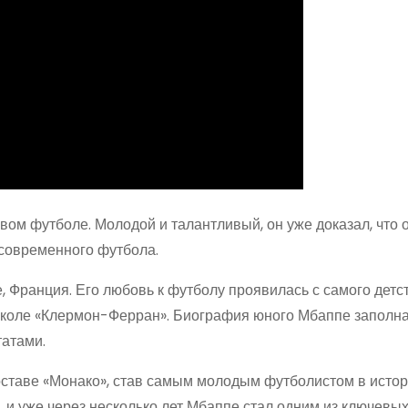
вом футболе. Молодой и талантливый, он уже доказал, что 
современного футбола.
 Франция. Его любовь к футболу проявилась с самого детст
 школе «Клермон-Ферран». Биография юного Мбаппе заполн
атами.
 составе «Монако», став самым молодым футболистом в истор
, и уже через несколько лет Мбаппе стал одним из ключевых