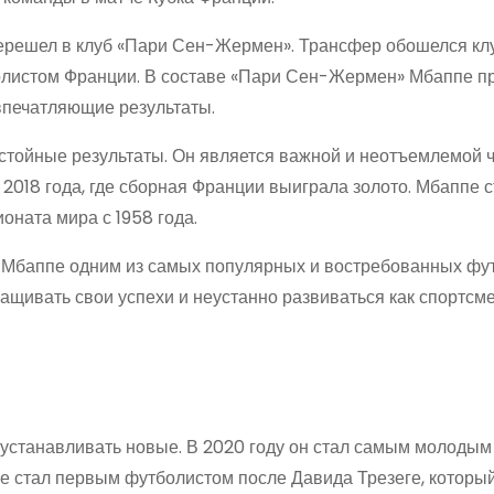
перешел в клуб «Пари Сен-Жермен». Трансфер обошелся клу
болистом Франции. В составе «Пари Сен-Жермен» Мбаппе п
впечатляющие результаты.
стойные результаты. Он является важной и неотъемлемой 
2018 года, где сборная Франции выиграла золото. Мбаппе 
ната мира с 1958 года.
на Мбаппе одним из самых популярных и востребованных фу
щивать свои успехи и неустанно развиваться как спортсм
устанавливать новые. В 2020 году он стал самым молодым
кже стал первым футболистом после Давида Трезеге, которы