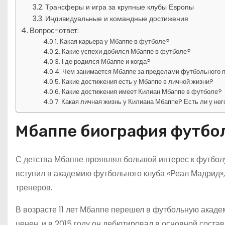
Трансферы и игра за крупные клубы Европы
Индивидуальные и командные достижения
Вопрос-ответ:
Какая карьера у Мбаппе в футболе?
Какие успехи добился Мбаппе в футболе?
Где родился Мбаппе и когда?
Чем занимается Мбаппе за пределами футбольного 
Какие достижения есть у Мбаппе в личной жизни?
Какие достижения имеет Килиан Мбаппе в футболе?
Какая личная жизнь у Килиана Мбаппе? Есть ли у нег
Мбаппе биография футбо
С детства Мбаппе проявлял большой интерес к футболу 
вступил в академию футбольного клуба «Реал Мадрид»,
тренеров.
В возрасте 11 лет Мбаппе перешел в футбольную академ
ценен, и в 2015 году он дебютировал в основной соста