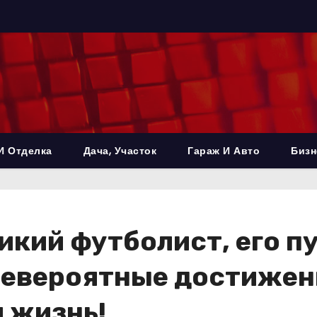
И Отделка
Дача, Участок
Гараж И Авто
Бизн
кий футболист, его пу
 невероятные достижени
 жизнь!