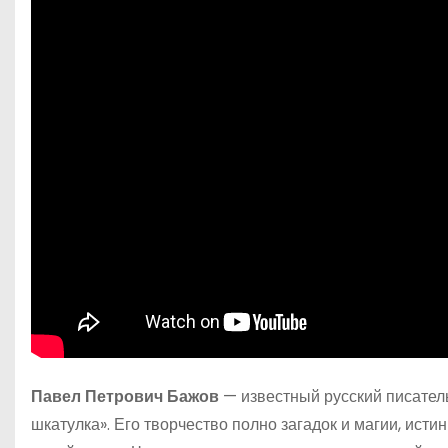
Павел Петрович Бажов
— известный русский писател
шкатулка». Его творчество полно загадок и магии, исти