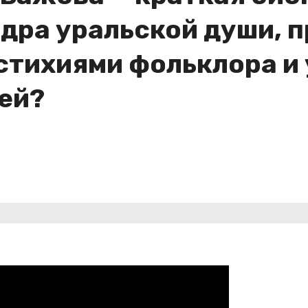
недра уральской души,
 стихиями фольклора и
ей?