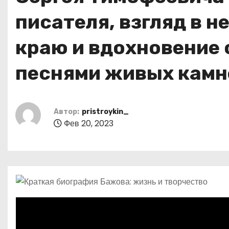
р
p
о
a
писателя, взгляд в 
а
м
s
в
у
краю и вдохновение
s
и
n
т
песнями живых камн
i
ь
k
i
Автор:
pristroykin_
Фев 20, 2023