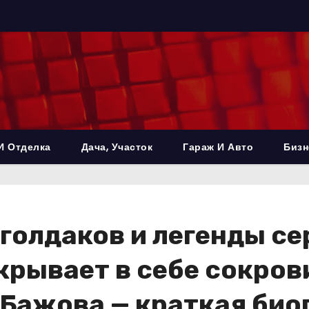
И Отделка
Дача, Участок
Гараж И Авто
Бизн
голдаков и легенды с
крывает в себе сокро
Бажова — краткая био