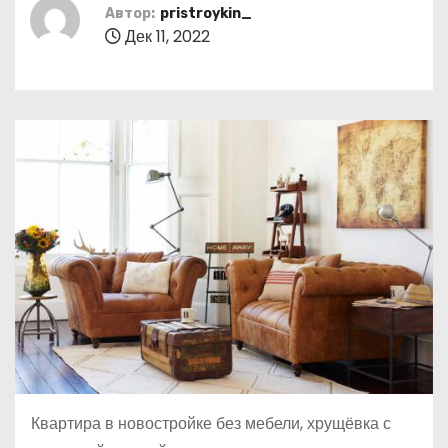
о
Автор:
pristroykin_
Дек 11, 2022
м
у
Квартира в новостройке без мебели, хрущёвка с