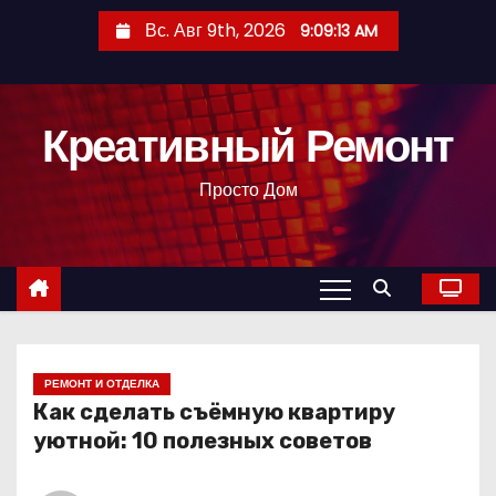
П
Вс. Авг 9th, 2026
9:09:15 AM
е
р
е
Креативный Ремонт
й
т
Просто Дом
и
к
с
о
д
е
р
РЕМОНТ И ОТДЕЛКА
Как сделать съёмную квартиру
ж
уютной: 10 полезных советов
и
м