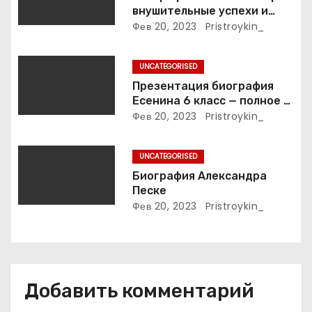
внушительные успехи и
п
интимные подробности
Фев 20, 2023
Pristroykin_
жизни великой певицы
и
UNCATEGORISED
с
Презентация биография
Есенина 6 класс — полное и
я
подробное описание жизни
Фев 20, 2023
Pristroykin_
и творчества выдающегося
м
русского поэта
UNCATEGORISED
Биография Александра
Песке
Фев 20, 2023
Pristroykin_
Добавить комментарий