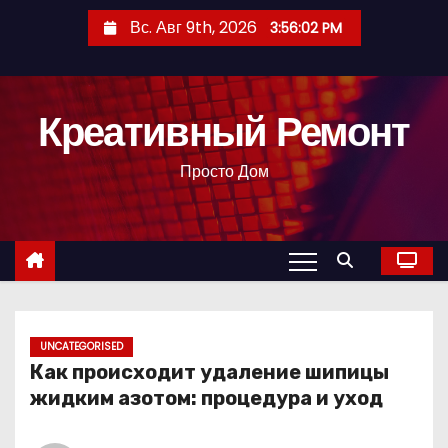
П
Вс. Авг 9th, 2026
3:56:03 PM
е
р
е
Креативный Ремонт
й
т
Просто Дом
и
к
с
о
д
е
р
UNCATEGORISED
Как происходит удаление шипицы
ж
жидким азотом: процедура и уход
и
м