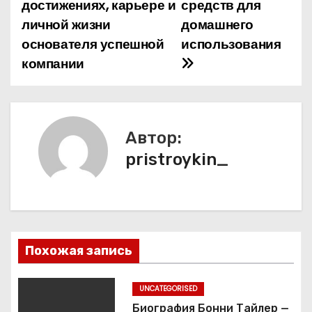
достижениях, карьере и
средств для
в
личной жизни
домашнего
и
основателя успешной
использования
компании
г
а
ц
Автор:
и
pristroykin_
я
п
о
Похожая запись
з
UNCATEGORISED
а
Биография Бонни Тайлер —