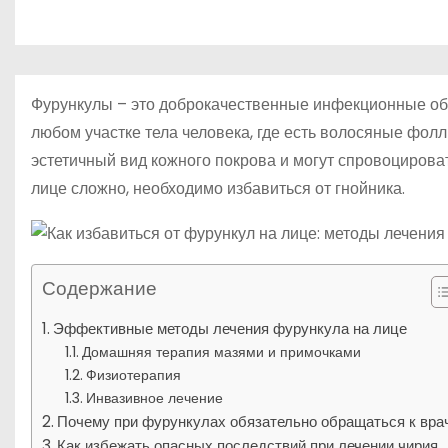
р
p
о
a
а
м
s
в
у
s
и
Фурункулы – это доброкачественные инфекционные обр
n
т
любом участке тела человека, где есть волосяные фол
i
эстетичный вид кожного покрова и могут спровоцирова
ь
k
лице сложно, необходимо избавиться от гнойника.
i
Содержание
Эффективные методы лечения фурункула на лице
Домашняя терапия мазями и примочками
Физиотерапия
Инвазивное лечение
Почему при фурункулах обязательно обращаться к вра
Как избежать опасных последствий при лечении чирия