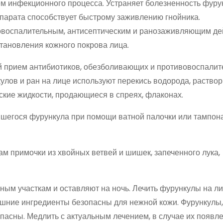
м инфекционного процесса. Устраняет болезненность фуру
парата способствует быстрому заживлению гнойника.
овоспалительным, антисептическим и ранозаживляющим де
становления кожного покрова лица.
ий прием антибиотиков, обезболивающих и противовоспали
кулов и ран на лице используют перекись водорода, раствор
ские жидкости, продающиеся в спреях, флаконах.
шегося фурункула при помощи ватной палочки или тампона
м примочки из хвойных ветвей и шишек, запеченного лука,
ым участкам и оставляют на ночь. Лечить фурункулы на л
шние ингредиенты безопасны для нежной кожи. Фурункулы,
пасны. Медлить с актуальным лечением, в случае их появле