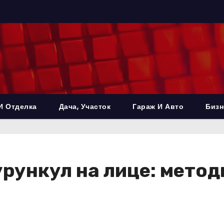
И Отделка
Дача, Участок
Гараж И Авто
Бизн
урункул на лице: мето