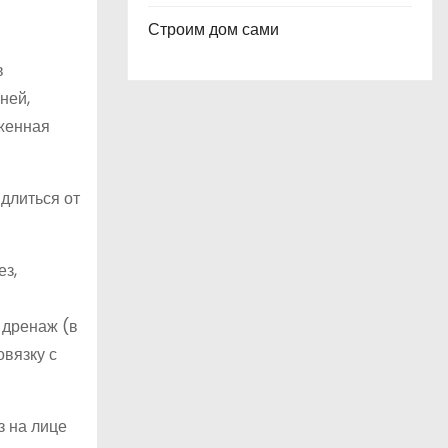
Строим дом сами
в
ней,
аженная
длиться от
ез,
 дренаж (в
вязку с
з на лице