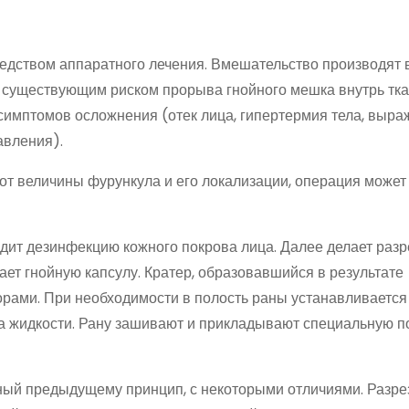
едством аппаратного лечения. Вмешательство производят 
с существующим риском прорыва гнойного мешка внутрь тка
симптомов осложнения (отек лица, гипертермия тела, выр
авления).
от величины фурункула и его локализации, операция может 
дит дезинфекцию кожного покрова лица. Далее делает разр
ет гнойную капсулу. Кратер, образовавшийся в результате
ами. При необходимости в полость раны устанавливается
а жидкости. Рану зашивают и прикладывают специальную по
ный предыдущему принцип, с некоторыми отличиями. Разре