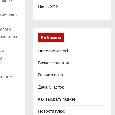
еняется
Июль 2012
кие ткани
левого
растается
Рубрики
Uncategorised
ия.
о
Бизнес советник
Гараж и авто
ческом
Дача, участок
Как выбрать гаджет
Новости плюс