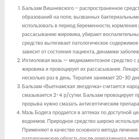
Бальзам Вишневского – распространенное средст
образований на попе, вызванных бактериальным
использовать в период беременности, кормления
рассасыванию жировика, убирают воспалительные
средство вытягивает патологическое содержимое 
зависит от состояния пациента, динамики заболе
Ихтиоловая мазь — медикаментозное средство с 
жировика и провоцирует их рассасывание. Лекарс
несколько раз в день. Терапия занимает 20-30 дн
Бальзам «Вьетнамская звездочка» считается нар
смазывается 2-4 р/сутки. Бальзам провоцирует 
прорыва нужно смазать антисептическим препара
Мазь Бодяга продается в аптеках по доступной це
водоемов. Природное средство широко используе
Применяют в качестве основного метода лечения 
патологическую область после оперативного лечен