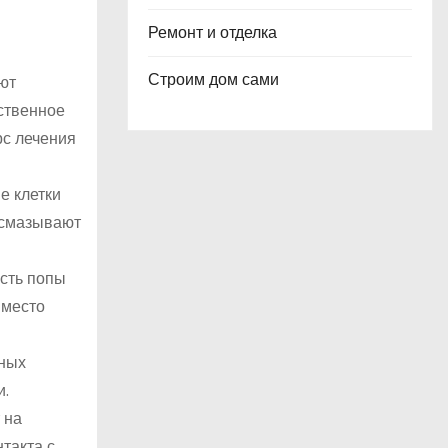
Ремонт и отделка
Строим дом сами
ют
ственное
рс лечения
е клетки
 смазывают
сть попы
 место
сных
и.
 на
такта с