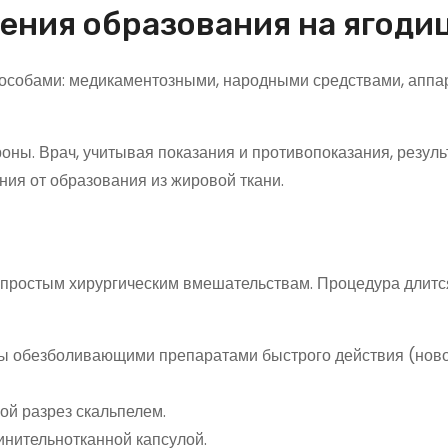
ения образования на ягоди
пособами: медикаментозными, народными средствами, аппа
ны. Врач, учитывая показания и противопоказания, резул
ия от образования из жировой ткани.
 простым хирургическим вмешательствам. Процедура длится
пы обезболивающими препаратами быстрого действия (нов
ой разрез скальпелем.
инительнотканной капсулой.