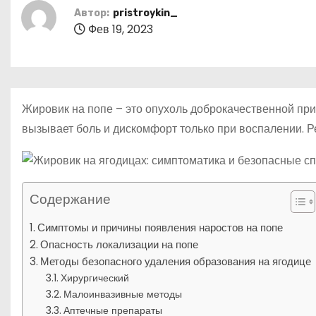
р
p
о
a
Автор:
pristroykin_
а
м
Фев 19, 2023
s
в
у
s
и
n
т
i
Жировик на попе – это опухоль доброкачественной при
ь
k
вызывает боль и дискомфорт только при воспалении. Р
i
Содержание
Симптомы и причины появления наростов на попе
Опасность локализации на попе
Методы безопасного удаления образования на ягодице
Хирургический
Малоинвазивные методы
Аптечные препараты