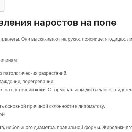
ления наростов на попе
ланеты. Они выскакивают на руках, пояснице, ягодицах, л
ричинам:
 патологических разрастаний.
лаждении, перегревании.
я на состоянии кожи. О гормональном дисбалансе свидете
ь основной причиной склонности к липоматозу.
ей.
ета, небольшого диаметра, правильной формы. Жировики яг