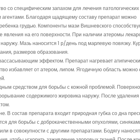
во со специфическим запахом для лечения патологических
и агентами. Благодаря щадящему составу препарат можно
 ребенка грудью. Компоненты мази Вишневского способству
 явления на его поверхности. При наличии атеромы лекар
наружу. Мазь наносится 1 р/день под марлевую повязку. Ку
вания, размеров образования.
рассасывающим эффектом. Препарат нагревает атипически
тво избавляет от атером, липом. Ягодичную область можно
ей.
одным средством для борьбы с кожной проблемой. Поверхно
прорывание содержимого жировика наружу. После удаления
том.
не. В состав препарата входит природная губка со дна пре
тся для борьбы с доброкачественными опухолями, синякам
или в совокупности с другими препаратами. Бодягу наносят
ия, чтобы ускорить заживление здоровых тканей. После кон