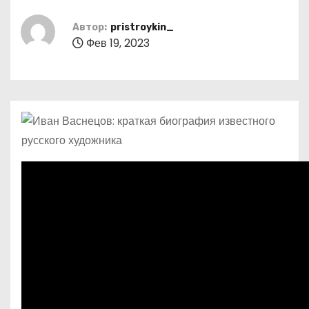
о
м
Автор:
pristroykin_
Фев 19, 2023
у