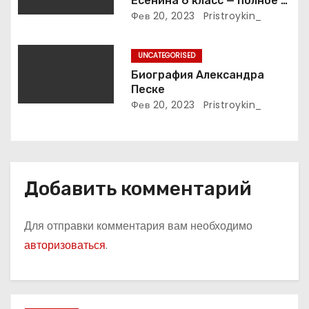
Есенина 6 класс — полное и
с
подробное описание жизни
Фев 20, 2023
Pristroykin_
и творчества выдающегося
я
русского поэта
UNCATEGORISED
м
Биография Александра
Песке
Фев 20, 2023
Pristroykin_
Добавить комментарий
Для отправки комментария вам необходимо
авторизоваться
.