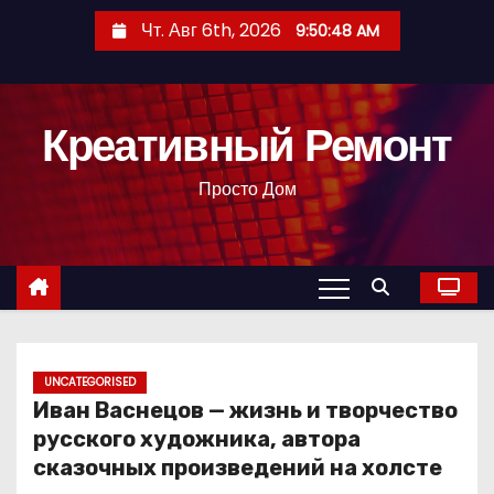
П
Чт. Авг 6th, 2026
9:50:49 AM
е
р
е
Креативный Ремонт
й
т
Просто Дом
и
к
с
о
д
е
р
UNCATEGORISED
Иван Васнецов — жизнь и творчество
ж
русского художника, автора
и
сказочных произведений на холсте
м