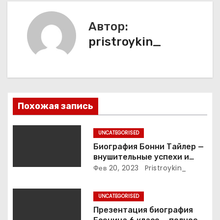
г
а
Автор:
pristroykin_
ц
и
я
п
Похожая запись
о
UNCATEGORISED
з
Биография Бонни Тайлер —
внушительные успехи и
а
интимные подробности
Фев 20, 2023
Pristroykin_
жизни великой певицы
п
UNCATEGORISED
и
Презентация биография