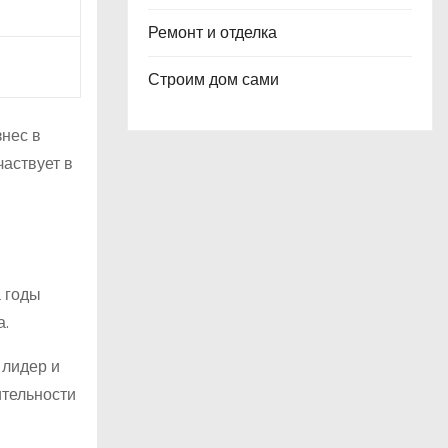
Ремонт и отделка
Строим дом сами
нес в
аствует в
а годы
а.
 лидер и
ительности